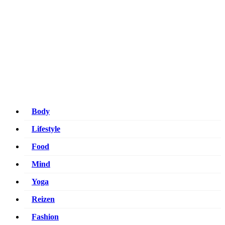
be Happy and Healthy
Voor een stralende lach en een fit gevoel!
Body
Lifestyle
Food
Mind
Yoga
Reizen
Fashion