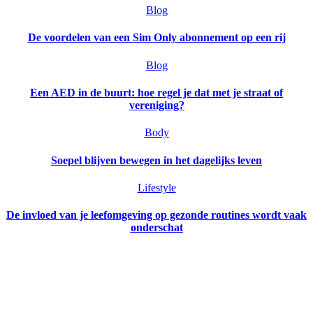
Blog
De voordelen van een Sim Only abonnement op een rij
Blog
Een AED in de buurt: hoe regel je dat met je straat of
vereniging?
Body
Soepel blijven bewegen in het dagelijks leven
Lifestyle
De invloed van je leefomgeving op gezonde routines wordt vaak
onderschat