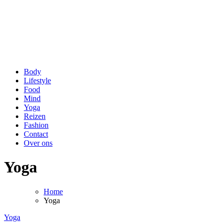
be Happy and Healthy
Voor een stralende lach en een fit gevoel!
Body
Lifestyle
Food
Mind
Yoga
Reizen
Fashion
Contact
Over ons
Yoga
Home
Yoga
Yoga