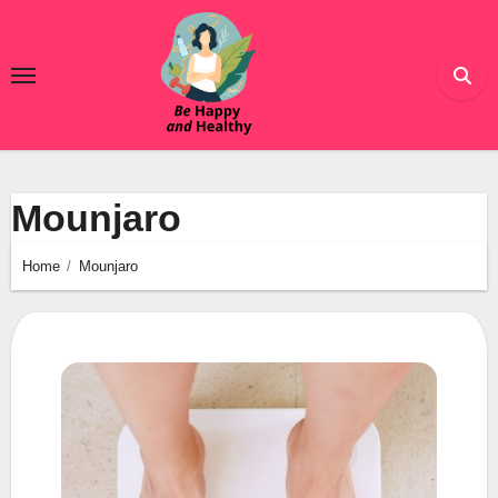
Ga
naar
de
inhoud
Mounjaro
Home
Mounjaro