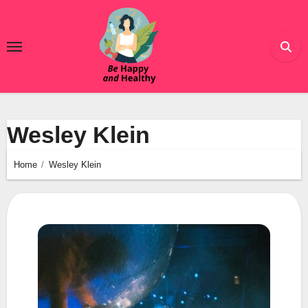
Ga
naar
de
inhoud
Wesley Klein
Home
Wesley Klein