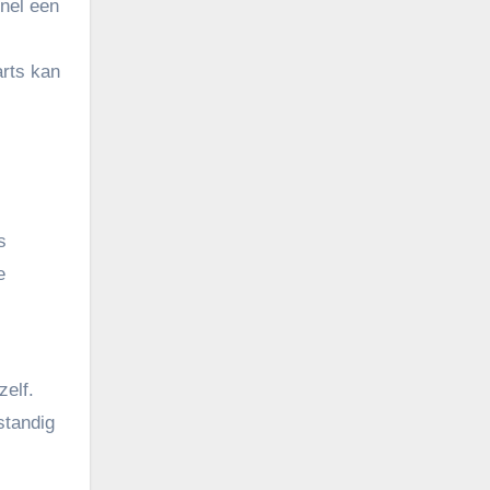
snel een
arts kan
s
e
zelf.
standig