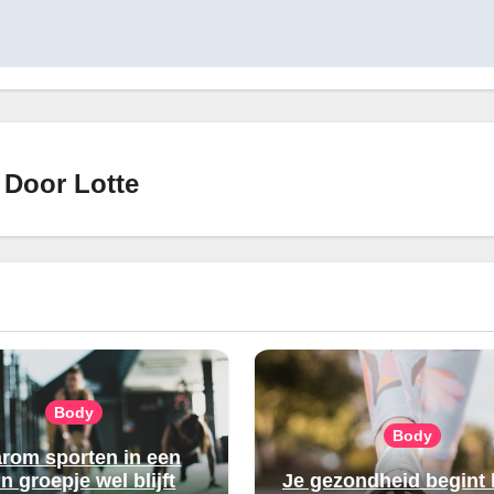
Door
Lotte
Body
Body
rom sporten in een
in groepje wel blijft
Je gezondheid begint 