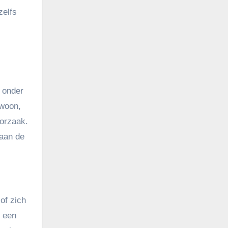
zelfs
k onder
ewoon,
oorzaak.
 aan de
of zich
f een