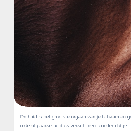
De huid is het grootste orgaan van je lichaam en geeft vaak een signaal als er iets niet klopt. Soms zie je ineens kleine
rode of paarse puntjes verschijnen, zonder dat je 