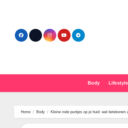
Ga
naar
de
inhoud
Body
Lifestyl
Home
Body
Kleine rode puntjes op je huid: wat betekene