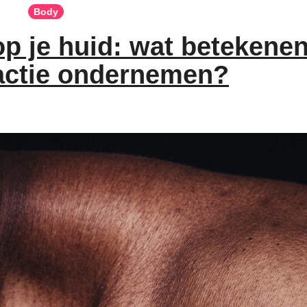
Body
op je huid: wat betekenen
actie ondernemen?