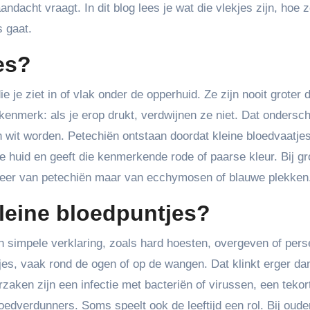
ndacht vraagt. In dit blog lees je wat die vlekjes zijn, hoe 
s gaat.
es?
e je ziet in of vlak onder de opperhuid. Ze zijn nooit groter
 kenmerk: als je erop drukt, verdwijnen ze niet. Dat ondersch
n wit worden. Petechiën ontstaan doordat kleine bloedvaatje
e huid en geeft die kenmerkende rode of paarse kleur. Bij gr
 meer van petechiën maar van ecchymosen of blauwe plekken
leine bloedpuntjes?
en simpele verklaring, zoals hard hoesten, overgeven of per
tjes, vaak rond de ogen of op de wangen. Dat klinkt erger dan
zaken zijn een infectie met bacteriën of virussen, een tekor
loedverdunners. Soms speelt ook de leeftijd een rol. Bij oude