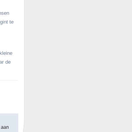
ensen
gint te
kleine
ar de
t aan