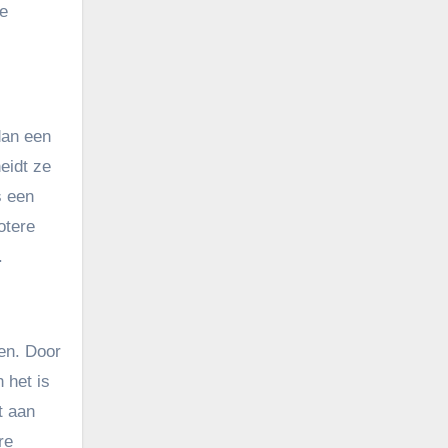
ze
 dan een
eidt ze
s een
otere
.
sen. Door
 het is
t aan
re