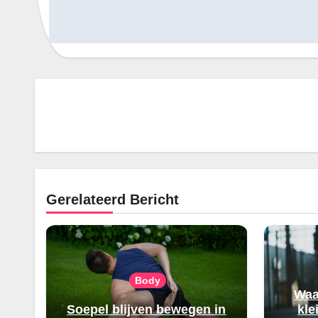
Gerelateerd Bericht
Body
Waa
Soepel blijven bewegen in
kle