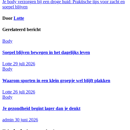
Je body verzorgen bij een droge huid: Praktische tips voor zacht en
navigatie
soepel blijven
Door
Lotte
Gerelateerd bericht
Body
Soepel blijven bewegen in het dagelijks leven
Lotte
29 juli 2026
Body
Waarom sporten in een klein groepje wel blijft plakken
Lotte
26 juli 2026
Body
Je gezondheid begint lager dan je denkt
admin
30 juni 2026