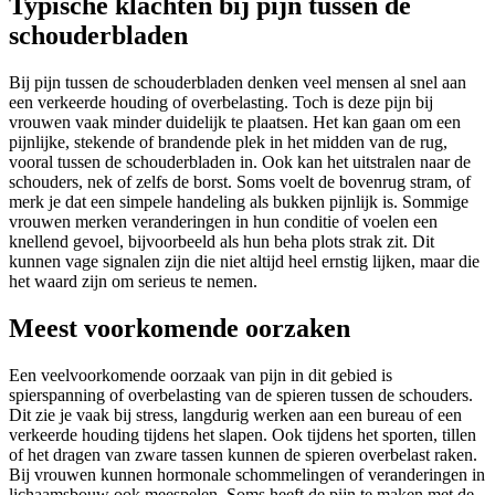
Typische klachten bij pijn tussen de
schouderbladen
Bij pijn tussen de schouderbladen denken veel mensen al snel aan
een verkeerde houding of overbelasting. Toch is deze pijn bij
vrouwen vaak minder duidelijk te plaatsen. Het kan gaan om een
pijnlijke, stekende of brandende plek in het midden van de rug,
vooral tussen de schouderbladen in. Ook kan het uitstralen naar de
schouders, nek of zelfs de borst. Soms voelt de bovenrug stram, of
merk je dat een simpele handeling als bukken pijnlijk is. Sommige
vrouwen merken veranderingen in hun conditie of voelen een
knellend gevoel, bijvoorbeeld als hun beha plots strak zit. Dit
kunnen vage signalen zijn die niet altijd heel ernstig lijken, maar die
het waard zijn om serieus te nemen.
Meest voorkomende oorzaken
Een veelvoorkomende oorzaak van pijn in dit gebied is
spierspanning of overbelasting van de spieren tussen de schouders.
Dit zie je vaak bij stress, langdurig werken aan een bureau of een
verkeerde houding tijdens het slapen. Ook tijdens het sporten, tillen
of het dragen van zware tassen kunnen de spieren overbelast raken.
Bij vrouwen kunnen hormonale schommelingen of veranderingen in
lichaamsbouw ook meespelen. Soms heeft de pijn te maken met de