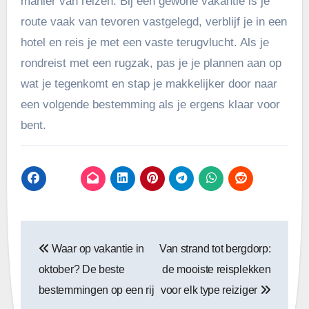
manier van reizen. Bij een gewone vakantie is je
route vaak van tevoren vastgelegd, verblijf je in een
hotel en reis je met een vaste terugvlucht. Als je
rondreist met een rugzak, pas je je plannen aan op
wat je tegenkomt en stap je makkelijker door naar
een volgende bestemming als je ergens klaar voor
bent.
Bericht
Waar op vakantie in
Van strand tot bergdorp:
navigatie
oktober? De beste
de mooiste reisplekken
bestemmingen op een rij
voor elk type reiziger