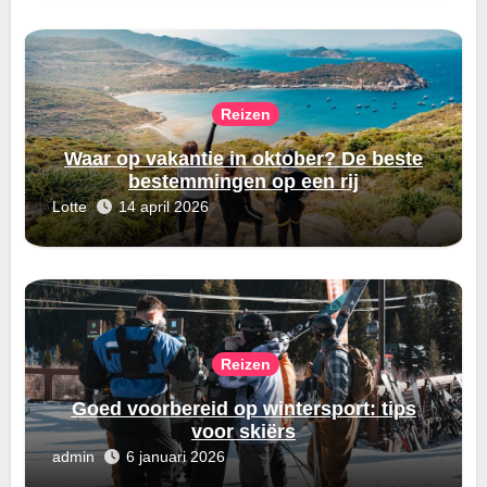
Reizen
Waar op vakantie in oktober? De beste
bestemmingen op een rij
Lotte
14 april 2026
Reizen
Goed voorbereid op wintersport: tips
voor skiërs
admin
6 januari 2026