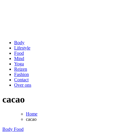
be Happy and Healthy
Voor een stralende lach en een fit gevoel!
Body
Lifestyle
Food
Mind
Yoga
Reizen
Fashion
Contact
Over ons
cacao
Home
cacao
Body
Food