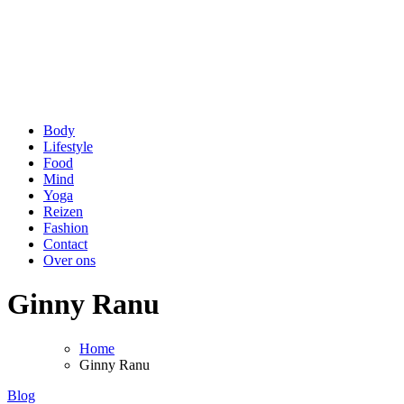
be Happy and Healthy
Voor een stralende lach en een fit gevoel!
Body
Lifestyle
Food
Mind
Yoga
Reizen
Fashion
Contact
Over ons
Ginny Ranu
Home
Ginny Ranu
Blog