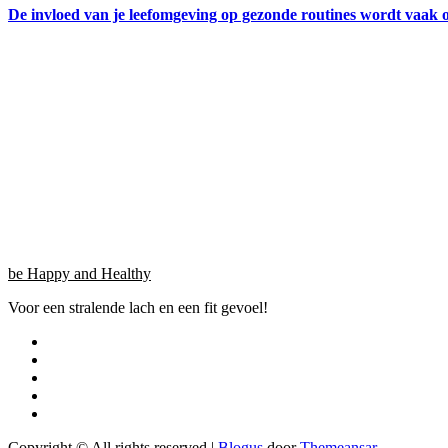
De invloed van je leefomgeving op gezonde routines wordt vaak 
be Happy and Healthy
Voor een stralende lach en een fit gevoel!
Copyright © All rights reserved
|
Blogus
door
Themeansar
.