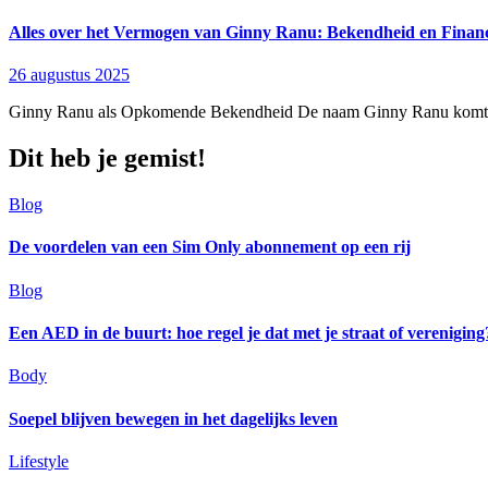
Alles over het Vermogen van Ginny Ranu: Bekendheid en Financ
26 augustus 2025
Ginny Ranu als Opkomende Bekendheid De naam Ginny Ranu komt ste
Dit heb je gemist!
Blog
De voordelen van een Sim Only abonnement op een rij
Blog
Een AED in de buurt: hoe regel je dat met je straat of vereniging
Body
Soepel blijven bewegen in het dagelijks leven
Lifestyle