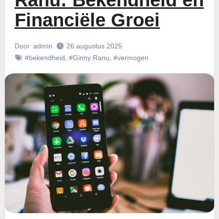
Ranu: Bekendheid en
Financiële Groei
Door
admin
26 augustus 2025
#bekendheid
,
#Ginny Ranu
,
#vermogen