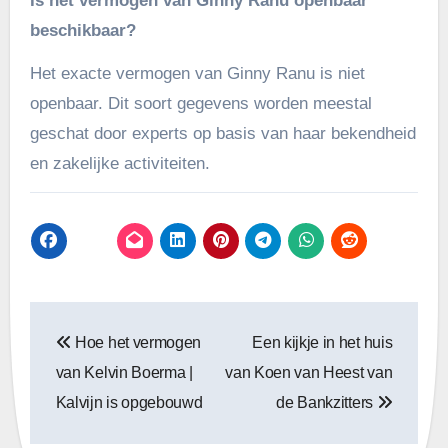
Is het vermogen van Ginny Ranu openbaar
beschikbaar?
Het exacte vermogen van Ginny Ranu is niet
openbaar. Dit soort gegevens worden meestal
geschat door experts op basis van haar bekendheid
en zakelijke activiteiten.
Bericht
Hoe het vermogen
Een kijkje in het huis
navigatie
van Kelvin Boerma |
van Koen van Heest van
Kalvijn is opgebouwd
de Bankzitters