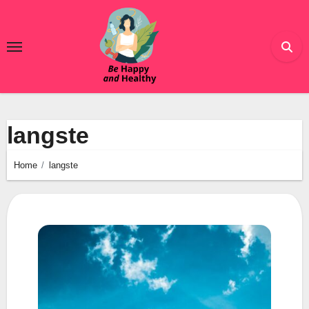
Ga
naar
de
inhoud
langste
Home
langste