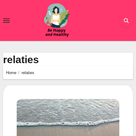
Ga
naar
de
inhoud
relaties
Home
relaties