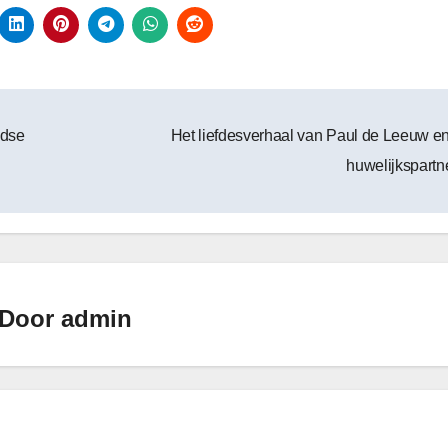
ndse
Het liefdesverhaal van Paul de Leeuw en
huwelijkspartn
Door
admin