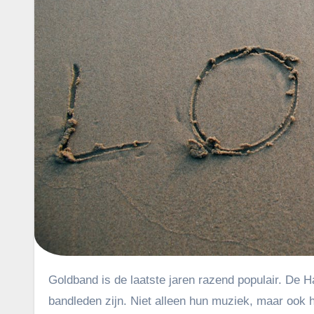
Goldband is de laatste jaren razend populair. De Haagse band scoort hit na hit en veel mensen willen weten wie de
bandleden zijn. Niet alleen hun muziek, maar ook h