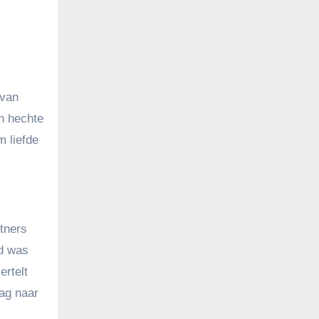
 van
n hechte
m liefde
tners
ld was
ertelt
aag naar