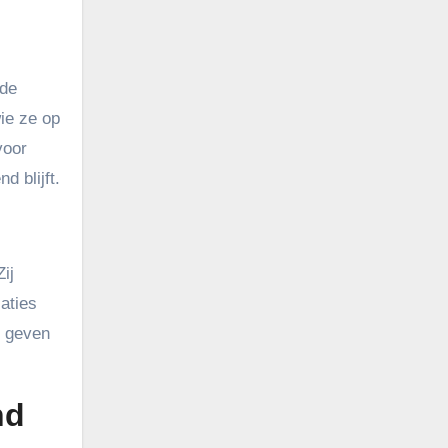
 de
ie ze op
voor
d blijft.
ij
aties
n geven
nd