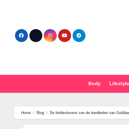
Ga
naar
de
inhoud
Body
Lifestyl
Home
Blog
De liefdeslevens van de bandleden van Goldba