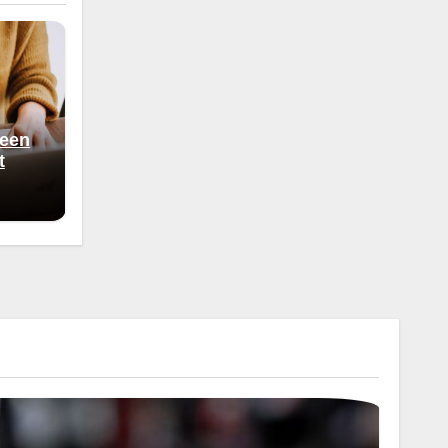
 een
t