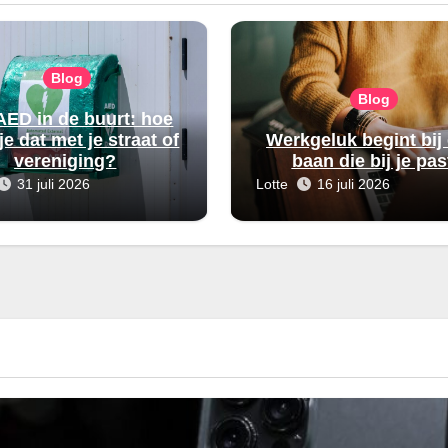
Blog
Blog
AED in de buurt: hoe
je dat met je straat of
Werkgeluk begint bij
vereniging?
baan die bij je pas
31 juli 2026
Lotte
16 juli 2026