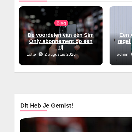
Blog
De voordelen van een Sim
Een 
Only abonnement op een
regel 
rij
Lotte
2 augustus 2026
admin
Dit Heb Je Gemist!