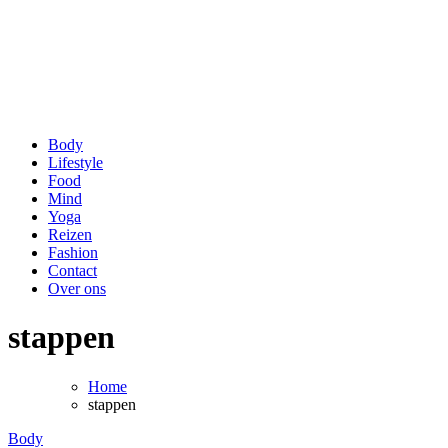
be Happy and Healthy
Voor een stralende lach en een fit gevoel!
Body
Lifestyle
Food
Mind
Yoga
Reizen
Fashion
Contact
Over ons
stappen
Home
stappen
Body