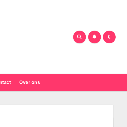
ntact
Over ons