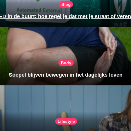
Blog
D in de buurt: hoe regel je dat met je straat of vere
Body
Soepel blijven bewegen in het dagelijks leven
Lifestyle