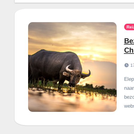
Rei
Be
Ch
1
Elephant Nature Park is een bestemming waar velen
naar
bezo
webs