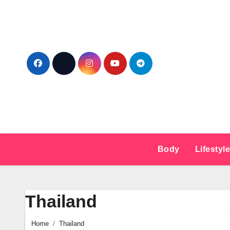
Ga
naar
de
inhoud
Body
Lifestyl
Thailand
Home
Thailand