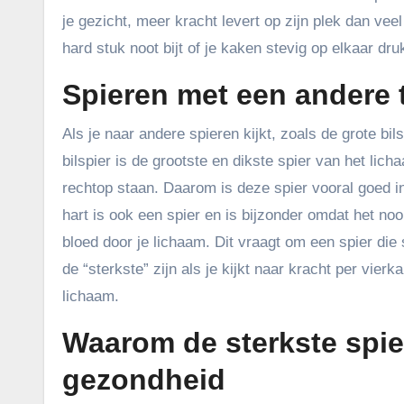
je gezicht, meer kracht levert op zijn plek dan veel
hard stuk noot bijt of je kaken stevig op elkaar dru
Spieren met een andere t
Als je naar andere spieren kijkt, zoals de grote bil
bilspier is de grootste en dikste spier van het lich
rechtop staan. Daarom is deze spier vooral goed in
hart is ook een spier en is bijzonder omdat het no
bloed door je lichaam. Dit vraagt om een spier die
de “sterkste” zijn als je kijkt naar kracht per vier
lichaam.
Waarom de sterkste spier
gezondheid