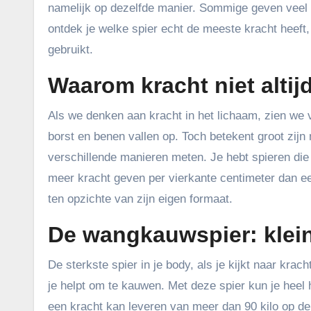
namelijk op dezelfde manier. Sommige geven veel kr
ontdek je welke spier echt de meeste kracht heeft
gebruikt.
Waarom kracht niet altij
Als we denken aan kracht in het lichaam, zien we 
borst en benen vallen op. Toch betekent groot zijn n
verschillende manieren meten. Je hebt spieren die h
meer kracht geven per vierkante centimeter dan ee
ten opzichte van zijn eigen formaat.
De wangkauwspier: klei
De sterkste spier in je body, als je kijkt naar krac
je helpt om te kauwen. Met deze spier kun je hee
een kracht kan leveren van meer dan 90 kilo op de 