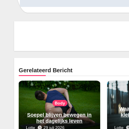
Gerelateerd Bericht
Body
Waa
Soepel blijven bewegen in
kle
het dagelijks leven
Lotte
29 juli 2026
Lotte