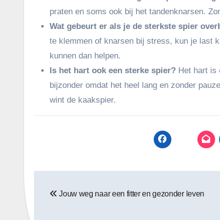
praten en soms ook bij het tandenknarsen. Zond
Wat gebeurt er als je de sterkste spier over
te klemmen of knarsen bij stress, kun je last 
kunnen dan helpen.
Is het hart ook een sterke spier?
Het hart is 
bijzonder omdat het heel lang en zonder pauze b
wint de kaakspier.
Bericht
Jouw weg naar een fitter en gezonder leven
navigatie