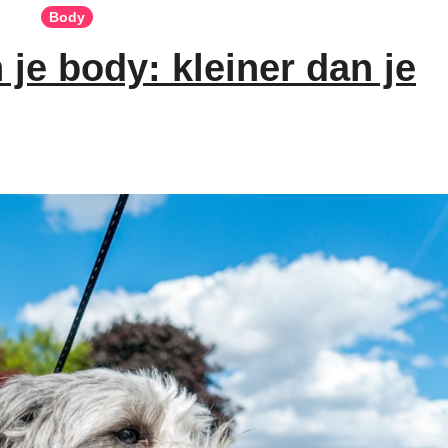
Body
 je body: kleiner dan je