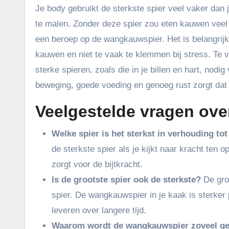
Je body gebruikt de sterkste spier veel vaker dan 
te malen. Zonder deze spier zou eten kauwen veel mo
een beroep op de wangkauwspier. Het is belangrijk
kauwen en niet te vaak te klemmen bij stress. Te v
sterke spieren, zoals die in je billen en hart, nodi
beweging, goede voeding en genoeg rust zorgt dat 
Veelgestelde vragen over
Welke spier is het sterkst in verhouding tot
de sterkste spier als je kijkt naar kracht ten o
zorgt voor de bijtkracht.
Is de grootste spier ook de sterkste?
De groo
spier. De wangkauwspier in je kaak is sterker p
leveren over langere tijd.
Waarom wordt de wangkauwspier zoveel ge