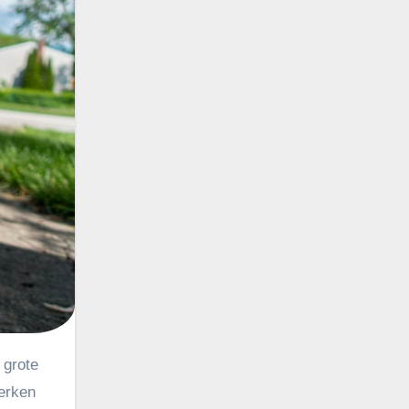
werken