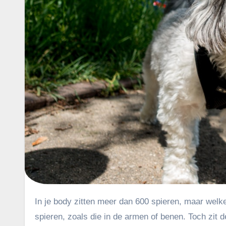
In je body zitten meer dan 600 spieren, maar welke is nu eigenlijk de sterkste? Veel mensen denken direct aan grote
spieren, zoals die in de armen of benen. Toch zit d