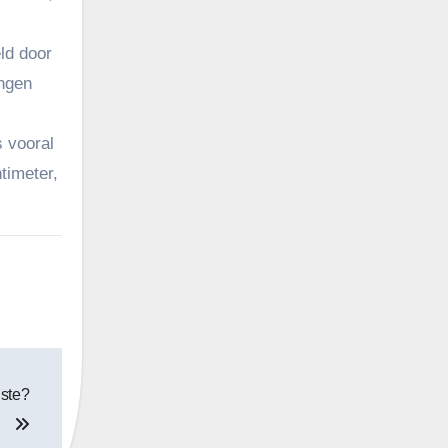
ld door
ingen
s vooral
timeter,
iste?