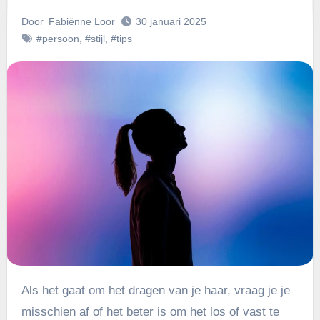
Door
Fabiënne Loor
30 januari 2025
#persoon
,
#stijl
,
#tips
Als het gaat om het dragen van je haar, vraag je je
misschien af of het beter is om het los of vast te