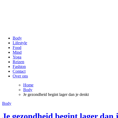
be Happy and Healthy
Voor een stralende lach en een fit gevoel!
Body
Lifestyle
Food
Mind
Yoga
Reizen
Fashion
Contact
Over ons
Home
Body
Je gezondheid begint lager dan je denkt
Body
Je gezondheid begint lager dan 