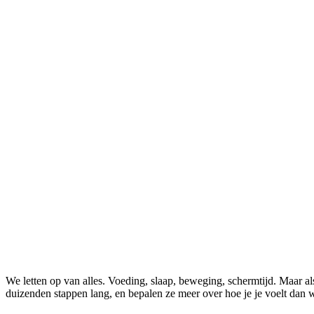
We letten op van alles. Voeding, slaap, beweging, schermtijd. Maar als ik vraag wanneer iemand voor het laatst bewust naar zijn schoenen keek, blijft het meestal stil. Toch dragen die schoenen je elke dag, vele
duizenden stappen lang, en bepalen ze meer over hoe je je voelt dan