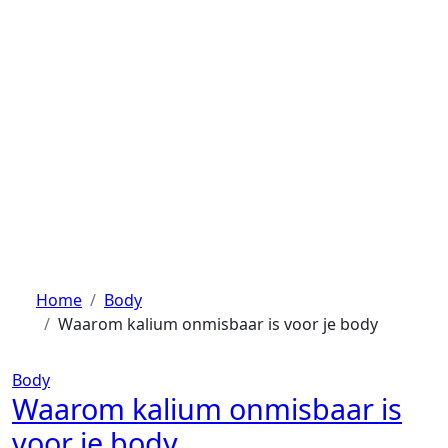
Ga
naar
de
inhoud
Home
Body
Waarom kalium onmisbaar is voor je body
Body
Waarom kalium onmisbaar is
voor je body