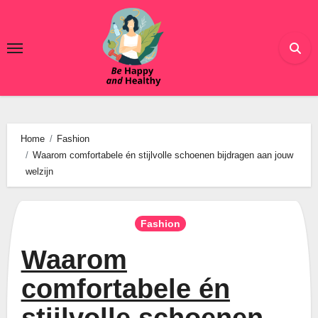
Ga
naar
de
inhoud
Home
Fashion
Waarom comfortabele én stijlvolle schoenen bijdragen aan jouw
welzijn
Fashion
Waarom
comfortabele én