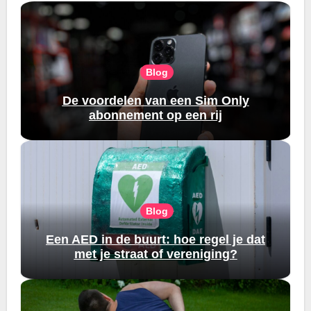
Blog
De voordelen van een Sim Only
abonnement op een rij
Blog
Een AED in de buurt: hoe regel je dat
met je straat of vereniging?