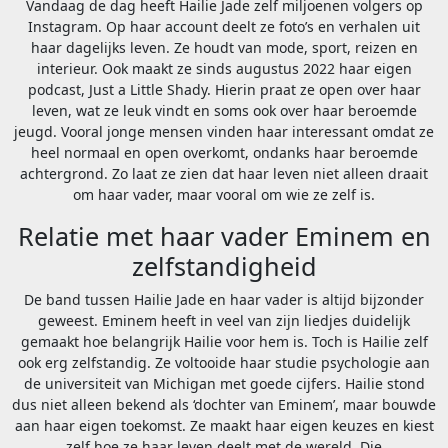
Vandaag de dag heeft Hailie Jade zelf miljoenen volgers op
Instagram. Op haar account deelt ze foto’s en verhalen uit
haar dagelijks leven. Ze houdt van mode, sport, reizen en
interieur. Ook maakt ze sinds augustus 2022 haar eigen
podcast, Just a Little Shady. Hierin praat ze open over haar
leven, wat ze leuk vindt en soms ook over haar beroemde
jeugd. Vooral jonge mensen vinden haar interessant omdat ze
heel normaal en open overkomt, ondanks haar beroemde
achtergrond. Zo laat ze zien dat haar leven niet alleen draait
om haar vader, maar vooral om wie ze zelf is.
Relatie met haar vader Eminem en
zelfstandigheid
De band tussen Hailie Jade en haar vader is altijd bijzonder
geweest. Eminem heeft in veel van zijn liedjes duidelijk
gemaakt hoe belangrijk Hailie voor hem is. Toch is Hailie zelf
ook erg zelfstandig. Ze voltooide haar studie psychologie aan
de universiteit van Michigan met goede cijfers. Hailie stond
dus niet alleen bekend als ‘dochter van Eminem’, maar bouwde
aan haar eigen toekomst. Ze maakt haar eigen keuzes en kiest
zelf hoe ze haar leven deelt met de wereld. Die