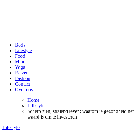
be Happy and Healthy
Voor een stralende lach en een fit gevoel!
Body
Lifestyle
Food
Mind
Yoga
Reizen
Fashion
Contact
Over ons
Home
Lifestyle
Scherp zien, stralend leven: waarom je gezondheid het
waard is om te investeren
Lifestyle