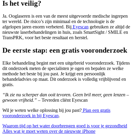
Is het veilig?
Ja. Ooglaseren is een van de meest uitgevoerde medische ingrepen
ter wereld. De risico’s zijn minimaal en de technologie is de
afgelopen jaren enorm verbeterd. Bij
Eyescan
gebruiken ze altijd de
nieuwste laserbehandelingen in huis, zoals SmartSight / SMILE en
TransPRK, voor het beste resultaat en herstel.
De eerste stap: een gratis vooronderzoek
Elke behandeling begint met een uitgebreid vooronderzoek. Tijdens
dit onderzoek meten de specialisten je ogen en bepalen ze welke
methode het beste bij jou past. Je krijgt een persoonlijk
behandeladvies op maat. Dit onderzoek is volledig vrijblijvend en
gratis.
“Ik zie nu scherper dan ooit tevoren. Geen bril meer, geen lenzen –
gewoon vrijheid.”
– Tevreden cliënt Eyescan
Wil je weten welke oplossing bij jou past?
Plan een gratis
vooronderzoek in bij Eyescan
.
Bericht
Waarom tijd op het water doorbrengen goed is voor je gezondheid
Alles wat je moet weten over de nieuwste iPhone