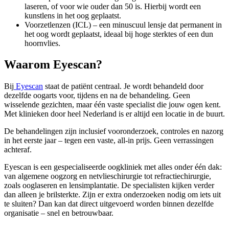
laseren, of voor wie ouder dan 50 is. Hierbij wordt een
kunstlens in het oog geplaatst.
Voorzetlenzen (ICL) – een minuscuul lensje dat permanent in
het oog wordt geplaatst, ideaal bij hoge sterktes of een dun
hoornvlies.
Waarom Eyescan?
Bij
Eyescan
staat de patiënt centraal. Je wordt behandeld door
dezelfde oogarts voor, tijdens en na de behandeling. Geen
wisselende gezichten, maar één vaste specialist die jouw ogen kent.
Met klinieken door heel Nederland is er altijd een locatie in de buurt.
De behandelingen zijn inclusief vooronderzoek, controles en nazorg
in het eerste jaar – tegen een vaste, all-in prijs. Geen verrassingen
achteraf.
Eyescan is een gespecialiseerde oogkliniek met alles onder één dak:
van algemene oogzorg en netvlieschirurgie tot refractiechirurgie,
zoals ooglaseren en lensimplantatie. De specialisten kijken verder
dan alleen je brilsterkte. Zijn er extra onderzoeken nodig om iets uit
te sluiten? Dan kan dat direct uitgevoerd worden binnen dezelfde
organisatie – snel en betrouwbaar.