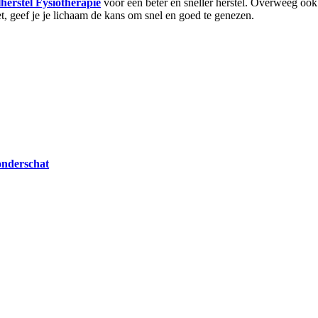
herstel Fysiotherapie
voor een beter en sneller herstel. Overweeg oo
t, geef je je lichaam de kans om snel en goed te genezen.
onderschat