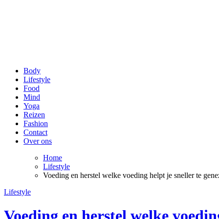
be Happy and Healthy
Voor een stralende lach en een fit gevoel!
Body
Lifestyle
Food
Mind
Yoga
Reizen
Fashion
Contact
Over ons
Home
Lifestyle
Voeding en herstel welke voeding helpt je sneller te gen
Lifestyle
Voeding en herstel welke voeding