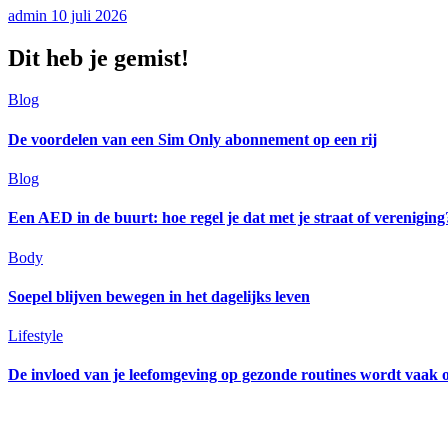
admin
10 juli 2026
Dit heb je gemist!
Blog
De voordelen van een Sim Only abonnement op een rij
Blog
Een AED in de buurt: hoe regel je dat met je straat of vereniging
Body
Soepel blijven bewegen in het dagelijks leven
Lifestyle
De invloed van je leefomgeving op gezonde routines wordt vaak 