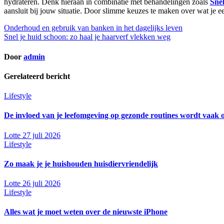
hydrateren. Denk hieraan in combinatie met behandelingen zoals
Snel
aansluit bij jouw situatie. Door slimme keuzes te maken over wat je ee
Bericht
Onderhoud en gebruik van banken in het dagelijks leven
Snel je huid schoon: zo haal je haarverf vlekken weg
navigatie
Door
admin
Gerelateerd bericht
Lifestyle
De invloed van je leefomgeving op gezonde routines wordt vaak 
Lotte
27 juli 2026
Lifestyle
Zo maak je je huishouden huisdiervriendelijk
Lotte
26 juli 2026
Lifestyle
Alles wat je moet weten over de nieuwste iPhone