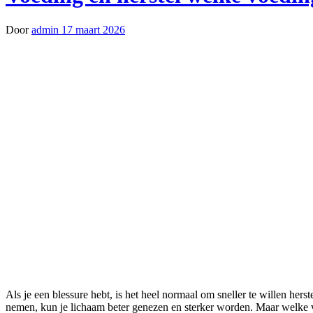
Door
admin
17 maart 2026
Als je een blessure hebt, is het heel normaal om sneller te willen herstellen. Naast diverse behandelmethoden speelt voeding een belangrijke rol in dit proces. Door de juiste voedingsstoffen in je dieet op te
nemen, kun je lichaam beter genezen en sterker worden. Maar welke v