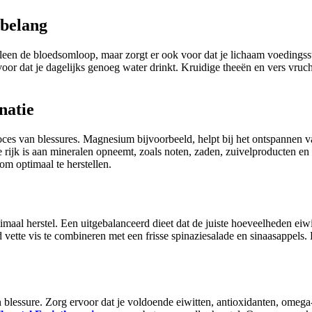
 belang
 alleen de bloedsomloop, maar zorgt er ook voor dat je lichaam voedings
rvoor dat je dagelijks genoeg water drinkt. Kruidige theeën en vers vruc
natie
proces van blessures. Magnesium bijvoorbeeld, helpt bij het ontspannen
e rijk is aan mineralen opneemt, zoals noten, zaden, zuivelproducten e
om optimaal te herstellen.
al herstel. Een uitgebalanceerd dieet dat de juiste hoeveelheden eiwi
 vette vis te combineren met een frisse spinaziesalade en sinaasappels.
 blessure. Zorg ervoor dat je voldoende eiwitten, antioxidanten, omega-