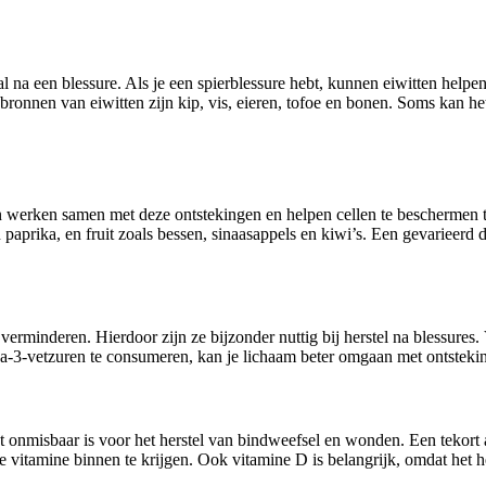
ral na een blessure. Als je een spierblessure hebt, kunnen eiwitten help
 bronnen van eiwitten zijn kip, vis, eieren, tofoe en bonen. Soms kan het
n werken samen met deze ontstekingen en helpen cellen te beschermen te
paprika, en fruit zoals bessen, sinaasappels en kiwi’s. Een gevarieerd di
inderen. Hierdoor zijn ze bijzonder nuttig bij herstel na blessures. V
ga-3-vetzuren te consumeren, kan je lichaam beter omgaan met ontstekin
t onmisbaar is voor het herstel van bindweefsel en wonden. Een tekort a
ze vitamine binnen te krijgen. Ook vitamine D is belangrijk, omdat het h