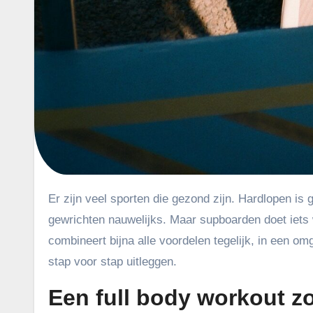
Er zijn veel sporten die gezond zijn. Hardlopen is goed voor je hart. Fietsen is goed voor je benen. Zwemmen belast je
gewrichten nauwelijks. Maar supboarden doet iets 
combineert bijna alle voordelen tegelijk, in een o
stap voor stap uitleggen.
Een full body workout zo