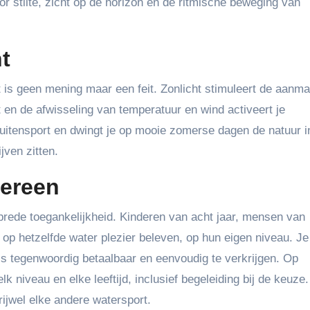
oor stilte, zicht op de horizon en de ritmische beweging van
t
t is geen mening maar een feit. Zonlicht stimuleert de aanm
t en de afwisseling van temperatuur en wind activeert je
uitensport en dwingt je op mooie zomerse dagen de natuur i
ven zitten.
dereen
brede toegankelijkheid. Kinderen van acht jaar, mensen van
 op hetzelfde water plezier beleven, op hun eigen niveau. Je
is tegenwoordig betaalbaar en eenvoudig te verkrijgen. Op
k niveau en elke leeftijd, inclusief begeleiding bij de keuze
ijwel elke andere watersport.