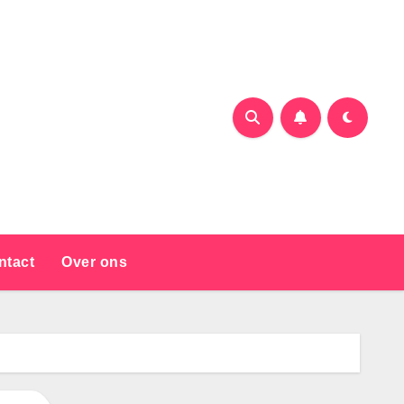
ntact
Over ons