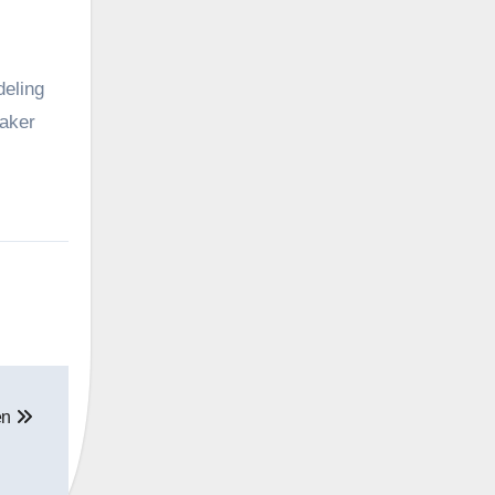
deling
vaker
en