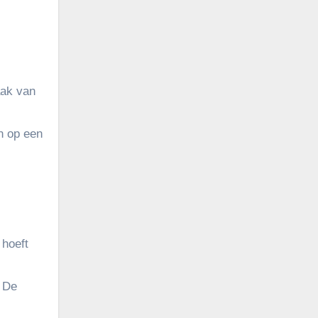
aak van
n op een
 hoeft
. De