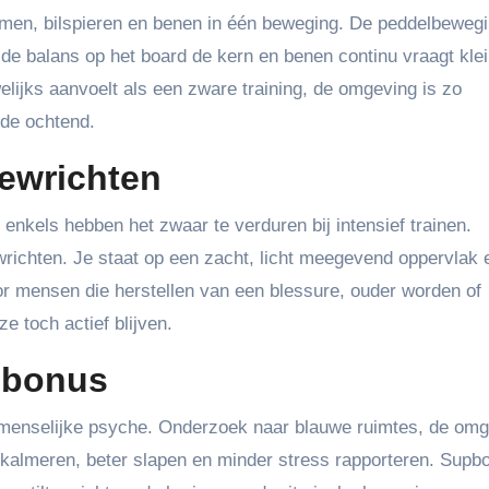
armen, bilspieren en benen in één beweging. De peddelbewegi
l de balans op het board de kern en benen continu vraagt kle
elijks aanvoelt als een zware training, de omgeving is zo
nde ochtend.
ewrichten
nkels hebben het zwaar te verduren bij intensief trainen.
ichten. Je staat op een zacht, licht meegevend oppervlak 
or mensen die herstellen van een blessure, ouder worden of
ze toch actief blijven.
sbonus
 menselijke psyche. Onderzoek naar blauwe ruimtes, de om
 kalmeren, beter slapen en minder stress rapporteren. Supb