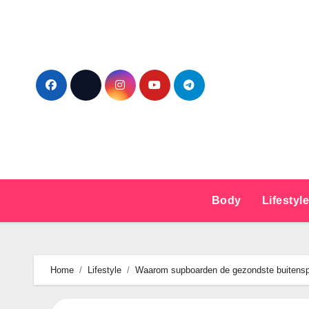
Ga
naar
de
inhoud
Body
Lifestyl
Home
Lifestyle
Waarom supboarden de gezondste buitensp