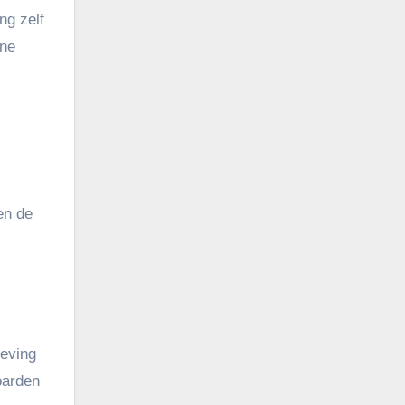
ng zelf
ine
en de
geving
oarden