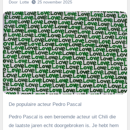
Door
Lotte
25 november 2025
De populaire acteur Pedro Pascal
Pedro Pascal is een beroemde acteur uit Chili die
de laatste jaren echt doorgebroken is. Je hebt hem