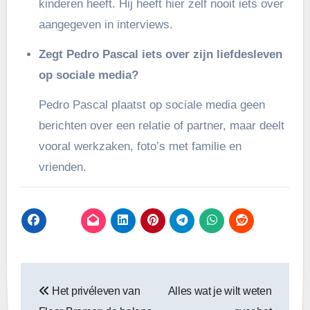
kinderen heeft. Hij heeft hier zelf nooit iets over
aangegeven in interviews.
Zegt Pedro Pascal iets over zijn liefdesleven
op sociale media?
Pedro Pascal plaatst op sociale media geen
berichten over een relatie of partner, maar deelt
vooral werkzaken, foto’s met familie en
vrienden.
Bericht
Het privéleven van
Alles wat je wilt weten
navigatie