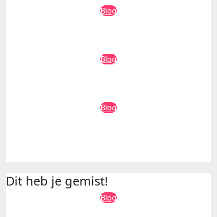
Blog
De voordelen van een Sim Only
abonnement op een rij
Lotte
2 augustus 2026
Blog
Een AED in de buurt: hoe regel je dat
met je straat of vereniging?
admin
31 juli 2026
Blog
Werkgeluk begint bij een baan die bij
je past
Lotte
16 juli 2026
Dit heb je gemist!
Blog
De voordelen van een Sim Only