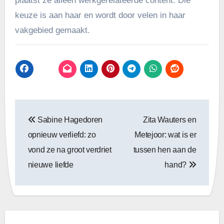
plaatst ze alleen werkgerelateerde content. Die
keuze is aan haar en wordt door velen in haar
vakgebied gemaakt.
Bericht
Sabine Hagedoren
Zita Wauters en
navigatie
opnieuw verliefd: zo
Metejoor: wat is er
vond ze na groot verdriet
tussen hen aan de
nieuwe liefde
hand?