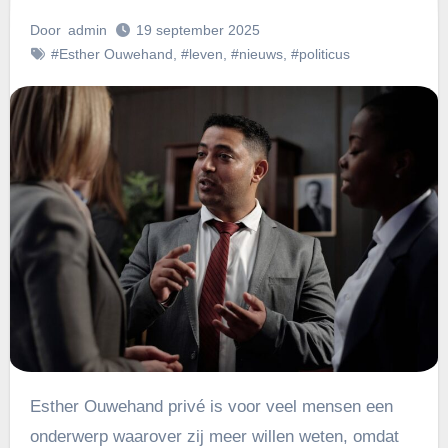
Door
admin
19 september 2025
#Esther Ouwehand
,
#leven
,
#nieuws
,
#politicus
Esther Ouwehand privé is voor veel mensen een
onderwerp waarover zij meer willen weten, omdat