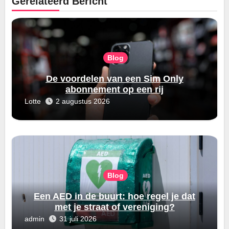
Gerelateerd Bericht
Blog
De voordelen van een Sim Only
abonnement op een rij
Lotte
2 augustus 2026
Blog
Een AED in de buurt: hoe regel je dat
met je straat of vereniging?
admin
31 juli 2026