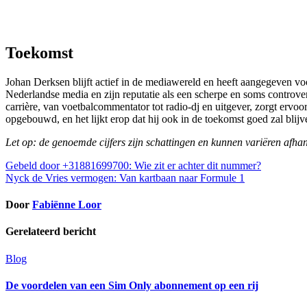
Toekomst
Johan Derksen blijft actief in de mediawereld en heeft aangegeven voor
Nederlandse media en zijn reputatie als een scherpe en soms controversi
carrière, van voetbalcommentator tot radio-dj en uitgever, zorgt ervoo
opgebouwd, en het lijkt erop dat hij ook in de toekomst goed zal blij
Let op: de genoemde cijfers zijn schattingen en kunnen variëren afhan
Bericht
Gebeld door +31881699700: Wie zit er achter dit nummer?
Nyck de Vries vermogen: Van kartbaan naar Formule 1
navigatie
Door
Fabiënne Loor
Gerelateerd bericht
Blog
De voordelen van een Sim Only abonnement op een rij