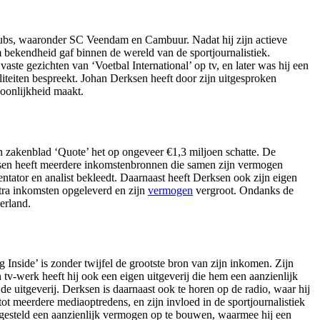
 clubs, waaronder SC Veendam en Cambuur. Nadat hij zijn actieve
m bekendheid gaf binnen de wereld van de sportjournalistiek.
vaste gezichten van ‘Voetbal International’ op tv, en later was hij een
teiten bespreekt. Johan Derksen heeft door zijn uitgesproken
soonlijkheid maakt.
 zakenblad ‘Quote’ het op ongeveer €1,3 miljoen schatte. De
Derksen heeft meerdere inkomstenbronnen die samen zijn vermogen
entator en analist bekleedt. Daarnaast heeft Derksen ook zijn eigen
xtra inkomsten opgeleverd en zijn
vermogen
vergroot. Ondanks de
derland.
Inside’ is zonder twijfel de grootste bron van zijn inkomen. Zijn
 tv-werk heeft hij ook een eigen uitgeverij die hem een aanzienlijk
de uitgeverij. Derksen is daarnaast ook te horen op de radio, waar hij
t meerdere mediaoptredens, en zijn invloed in de sportjournalistiek
 gesteld een aanzienlijk vermogen op te bouwen, waarmee hij een