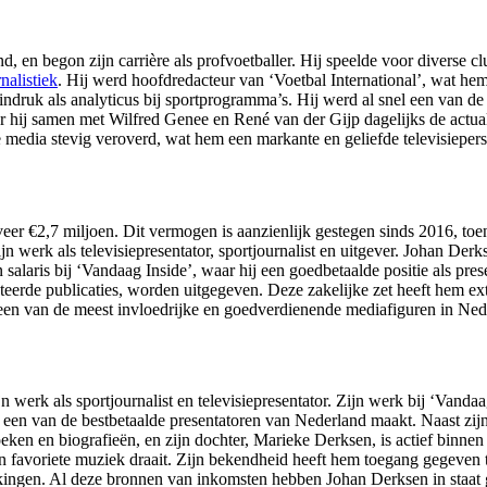
, en begon zijn carrière als profvoetballer. Hij speelde voor diverse
nalistiek
. Hij werd hoofdredacteur van ‘Voetbal International’, wat he
 indruk als analyticus bij sportprogramma’s. Hij werd al snel een van de 
 hij samen met Wilfred Genee en René van der Gijp dagelijks de actuali
se media stevig veroverd, wat hem een markante en geliefde televisieper
 €2,7 miljoen. Dit vermogen is aanzienlijk gestegen sinds 2016, toen
ijn werk als televisiepresentator, sportjournalist en uitgever. Johan 
alaris bij ‘Vandaag Inside’, waar hij een goedbetaalde positie als pres
ateerde publicaties, worden uitgegeven. Deze zakelijke zet heeft hem e
sen een van de meest invloedrijke en goedverdienende mediafiguren in Ne
rk als sportjournalist en televisiepresentator. Zijn werk bij ‘Vandaag 
m een van de bestbetaalde presentatoren van Nederland maakt. Naast zijn
eken en biografieën, en zijn dochter, Marieke Derksen, is actief binnen 
 favoriete muziek draait. Zijn bekendheid heeft hem toegang gegeven to
rkingen. Al deze bronnen van inkomsten hebben Johan Derksen in staat