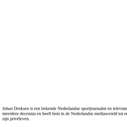
Johan Derksen is een bekende Nederlandse sportjournalist en televisiepersoonlijkheid, vooral bekend van zijn rol als analist bij het populaire tv-programma ‘Vandaag Inside’. Zijn carrière strekt zich uit over
meerdere decennia en heeft hem in de Nederlandse mediawereld tot een
zijn privéleven.