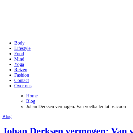
be Happy and Healthy
Voor een stralende lach en een fit gevoel!
Body
Lifestyle
Food
Mind
Yoga
Reizen
Fashion
Contact
Over ons
Home
Blog
Johan Derksen vermogen: Van voetballer tot tv-icoon
Blog
Johan Derksen vermogen: Van vo