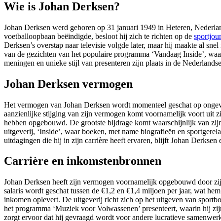
Wie is Johan Derksen?
Johan Derksen werd geboren op 31 januari 1949 in Heteren, Nederland
voetballoopbaan beëindigde, besloot hij zich te richten op de
sportjour
Derksen’s overstap naar televisie volgde later, maar hij maakte al snel
van de gezichten van het populaire programma ‘Vandaag Inside’, waar
meningen en unieke stijl van presenteren zijn plaats in de Nederland
Johan Derksen vermogen
Het vermogen van Johan Derksen wordt momenteel geschat op ongeveer
aanzienlijke stijging van zijn vermogen komt voornamelijk voort uit z
hebben opgebouwd. De grootste bijdrage komt waarschijnlijk van zijn s
uitgeverij, ‘Inside’, waar boeken, met name biografieën en sportgerel
uitdagingen die hij in zijn carrière heeft ervaren, blijft Johan Derk
Carrière en inkomstenbronnen
Johan Derksen heeft zijn vermogen voornamelijk opgebouwd door zijn we
salaris wordt geschat tussen de €1,2 en €1,4 miljoen per jaar, wat he
inkomen oplevert. De uitgeverij richt zich op het uitgeven van sportbo
het programma ‘Muziek voor Volwassenen’ presenteert, waarin hij zijn
zorgt ervoor dat hij gevraagd wordt voor andere lucratieve samenwe