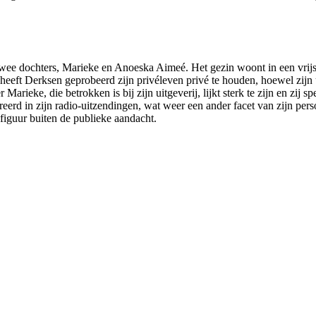
twee dochters, Marieke en Anoeska Aimeé. Het gezin woont in een vrijs
eft Derksen geprobeerd zijn privéleven privé te houden, hoewel zijn u
arieke, die betrokken is bij zijn uitgeverij, lijkt sterk te zijn en zij s
reerd in zijn radio-uitzendingen, wat weer een ander facet van zijn pers
 figuur buiten de publieke aandacht.