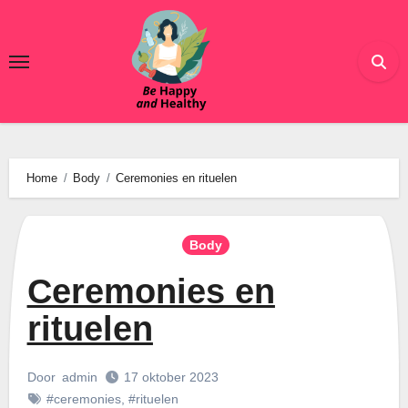
Ga
naar
de
inhoud
Home
Body
Ceremonies en rituelen
Body
Ceremonies en
rituelen
Door
admin
17 oktober 2023
#ceremonies
,
#rituelen