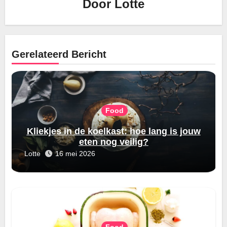
Door
Lotte
Gerelateerd Bericht
Food
Kliekjes in de koelkast: hoe lang is jouw
eten nog veilig?
Lotte
16 mei 2026