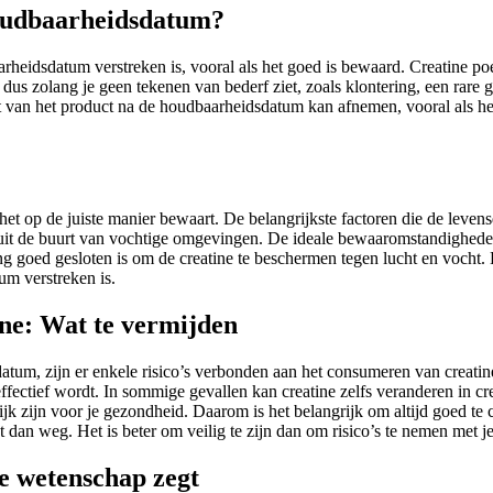
houdbaarheidsdatum?
aarheidsdatum verstreken is, vooral als het goed is bewaard. Creatine p
s zolang je geen tekenen van bederf ziet, zoals klontering, een rare geu
t van het product na de houdbaarheidsdatum kan afnemen, vooral als het n
et op de juiste manier bewaart. De belangrijkste factoren die de leven
 en uit de buurt van vochtige omgevingen. De ideale bewaaromstandighed
g goed gesloten is om de creatine te beschermen tegen lucht en vocht. 
tum verstreken is.
ine: Wat te vermijden
tum, zijn er enkele risico’s verbonden aan het consumeren van creatine 
effectief wordt. In sommige gevallen kan creatine zelfs veranderen in cr
ijk zijn voor je gezondheid. Daarom is het belangrijk om altijd goed t
uct dan weg. Het is beter om veilig te zijn dan om risico’s te nemen met 
de wetenschap zegt