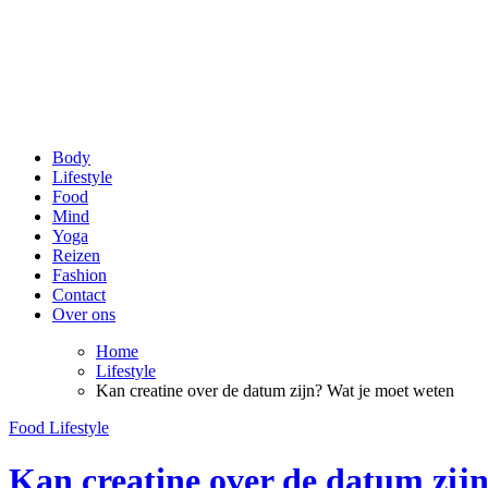
be Happy and Healthy
Voor een stralende lach en een fit gevoel!
Body
Lifestyle
Food
Mind
Yoga
Reizen
Fashion
Contact
Over ons
Home
Lifestyle
Kan creatine over de datum zijn? Wat je moet weten
Food
Lifestyle
Kan creatine over de datum zij