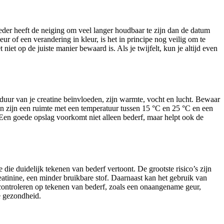
oeder heeft de neiging om veel langer houdbaar te zijn dan de datum
r of een verandering in kleur, is het in principe nog veilig om te
iet op de juiste manier bewaard is. Als je twijfelt, kun je altijd even
sduur van je creatine beïnvloeden, zijn warmte, vocht en lucht. Bewaar
en zijn een ruimte met een temperatuur tussen 15 °C en 25 °C en een
Een goede opslag voorkomt niet alleen bederf, maar helpt ook de
die duidelijk tekenen van bederf vertoont. De grootste risico’s zijn
eatinine, een minder bruikbare stof. Daarnaast kan het gebruik van
e controleren op tekenen van bederf, zoals een onaangename geur,
je gezondheid.