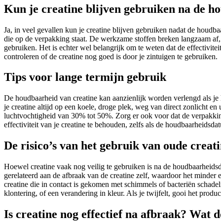
Kun je creatine blijven gebruiken na de 
Ja, in veel gevallen kun je creatine blijven gebruiken nadat de houdb
die op de verpakking staat. De werkzame stoffen breken langzaam af, du
gebruiken. Het is echter wel belangrijk om te weten dat de effectivitei
controleren of de creatine nog goed is door je zintuigen te gebruiken.
Tips voor lange termijn gebruik
De houdbaarheid van creatine kan aanzienlijk worden verlengd als je h
je creatine altijd op een koele, droge plek, weg van direct zonlicht
luchtvochtigheid van 30% tot 50%. Zorg er ook voor dat de verpakkin
effectiviteit van je creatine te behouden, zelfs als de houdbaarheidsda
De risico’s van het gebruik van oude creat
Hoewel creatine vaak nog veilig te gebruiken is na de houdbaarheidsda
gerelateerd aan de afbraak van de creatine zelf, waardoor het minder 
creatine die in contact is gekomen met schimmels of bacteriën schadel
klontering, of een verandering in kleur. Als je twijfelt, gooi het prod
Is creatine nog effectief na afbraak? Wat 