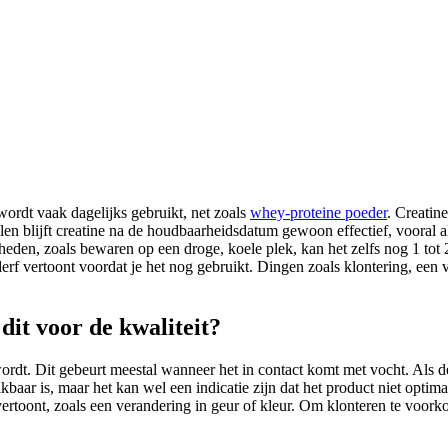
 wordt vaak dagelijks gebruikt, net zoals
whey-proteine poeder
. Creatin
llen blijft creatine na de houdbaarheidsdatum gewoon effectief, vooral 
eden, zoals bewaren op een droge, koele plek, kan het zelfs nog 1 tot 2
derf vertoont voordat je het nog gebruikt. Dingen zoals klontering, een
dit voor de kwaliteit?
wordt. Dit gebeurt meestal wanneer het in contact komt met vocht. Als d
baar is, maar het kan wel een indicatie zijn dat het product niet optima
vertoont, zoals een verandering in geur of kleur. Om klonteren te voorko