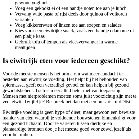
gewone yoghurt
Voeg een gekookt ei of een handje noten toe aan je lunch
Vervang witte pasta of rijst deels door quinoa of volkoren
varianten
Voeg kikkererwten of linzen toe aan soepen en salades
Kies voor een eiwitrijke snack, zoals een handje edamame of
een plakje kaas
Gebruik tofu of tempeh als vleesvervanger in warme
maaltijden
Is eiwitrijk eten voor iedereen geschikt?
Voor de meeste mensen is het prima om wat meer aandacht te
besteden aan eiwitrijke voeding. Het helpt bij het behouden van
spiermassa, geeft een verzadigd gevoel en kan helpen bij gezond
gewichtsbeheer. Toch is meer altijd beter niet van toepassing.
Mensen met nierproblemen moeten soms juist voorzichtig zijn met te
veel eiwit. Twijfel je? Bespreek het dan met een huisarts of diëtist.
Eiwitrijke voeding is geen hype of dieet, maar gewoon een bewuste
manier van eten waarbij je voldoende bouwstenen binnenkrijgt voor
een gezond lichaam. Door te variëren tussen dierlijke en
plantaardige bronnen doe je het meeste goed voor zowel jezelf als
voor het milieu.