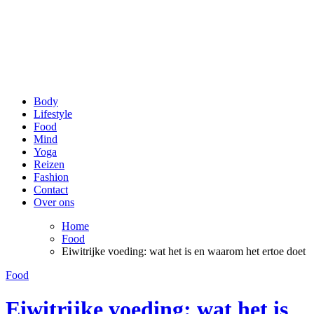
be Happy and Healthy
Voor een stralende lach en een fit gevoel!
Body
Lifestyle
Food
Mind
Yoga
Reizen
Fashion
Contact
Over ons
Home
Food
Eiwitrijke voeding: wat het is en waarom het ertoe doet
Food
Eiwitrijke voeding: wat het is