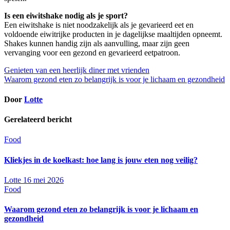
Is een eiwitshake nodig als je sport?
Een eiwitshake is niet noodzakelijk als je gevarieerd eet en
voldoende eiwitrijke producten in je dagelijkse maaltijden opneemt.
Shakes kunnen handig zijn als aanvulling, maar zijn geen
vervanging voor een gezond en gevarieerd eetpatroon.
Bericht
Genieten van een heerlijk diner met vrienden
Waarom gezond eten zo belangrijk is voor je lichaam en gezondheid
navigatie
Door
Lotte
Gerelateerd bericht
Food
Kliekjes in de koelkast: hoe lang is jouw eten nog veilig?
Lotte
16 mei 2026
Food
Waarom gezond eten zo belangrijk is voor je lichaam en
gezondheid