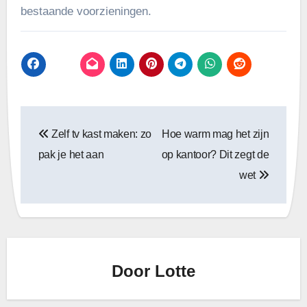
bestaande voorzieningen.
Bericht
Zelf tv kast maken: zo
Hoe warm mag het zijn
navigatie
pak je het aan
op kantoor? Dit zegt de
wet
Door
Lotte