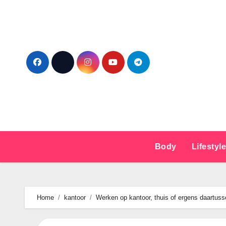
Ga
naar
de
inhoud
Body
Lifestyl
Home
kantoor
Werken op kantoor, thuis of ergens daartussen