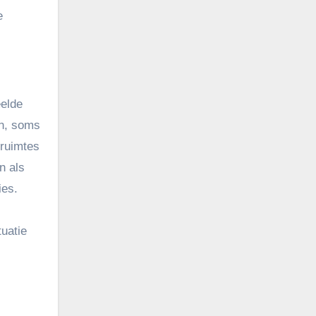
e
eelde
en, soms
rruimtes
n als
ies.
tuatie