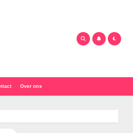
ntact
Over ons