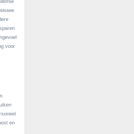
ndemie
 nieuwe
dere
esparen
amgevoel
ng voor
en
ruiken
rsoneel
post en