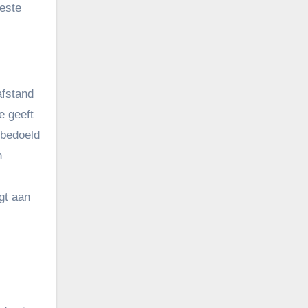
este
afstand
e geeft
 bedoeld
n
gt aan