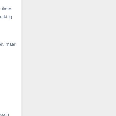
ruimte
working
ven, maar
ussen