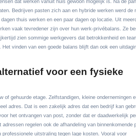
ensen dat werken vanuit huis gewoon mogelijk is. Na de pa
laten. Bedrijven pasten zich aan en hybride werken werd de
r dagen thuis werken en een paar dagen op locatie. Uit meer
rken vaak tevredener zijn over hun werk-privébalans. Ze b
elijkertijd zien sommige werkgevers dat betrokkenheid en te
 Het vinden van een goede balans blijft dan ook een uitdagi
alternatief voor een fysieke
ouw of gehuurde etage. Zelfstandigen, kleine ondernemingen 
el adres. Dat is een zakelijk adres dat een bedrijf kan geb
voor het ontvangen van post, zonder dat er daadwerkelijk pe
ort adressen regelen ook de afhandeling van binnenkomende 
 professionele uitstraling tegen lage kosten. Vooral voor