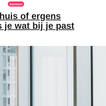
kantoor
huis of ergens
 je wat bij je past