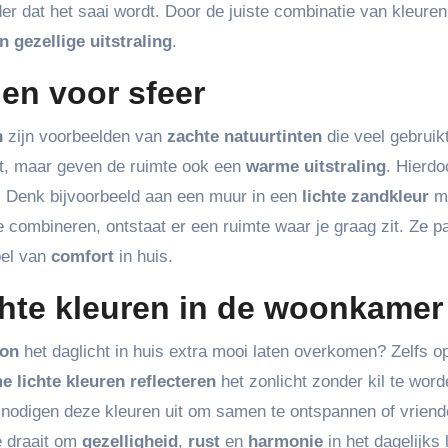
r dat het saai wordt. Door de juiste combinatie van kleuren
n gezellige uitstraling
.
en voor sfeer
n
zijn voorbeelden van
zachte natuurtinten
die veel gebruik
cht, maar geven de ruimte ook een
warme uitstraling
. Hierdoo
n. Denk bijvoorbeeld aan een muur in een
lichte zandkleur
me
e combineren, ontstaat er een ruimte waar je graag zit. Ze 
oel van
comfort
in huis.
hte kleuren in de woonkamer
oon
het daglicht in huis extra mooi laten overkomen? Zelfs o
 lichte kleuren
reflecteren
het zonlicht zonder kil te word
 nodigen deze kleuren uit om samen te ontspannen of vriend
ie draait om
gezelligheid
,
rust
en
harmonie
in het dagelijks 