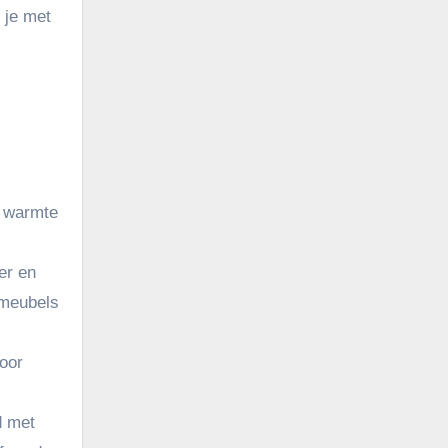
 je met
n warmte
er en
 meubels
voor
d met