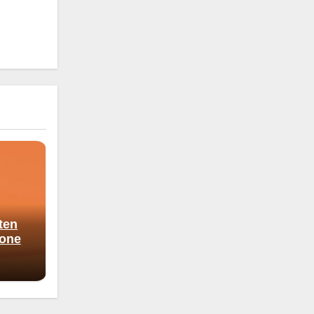
ten
hone