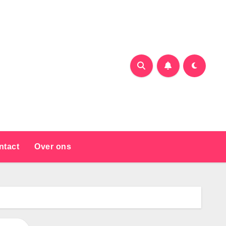
ntact
Over ons