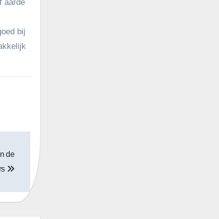
f aarde
oed bij
kkelijk
in de
rs