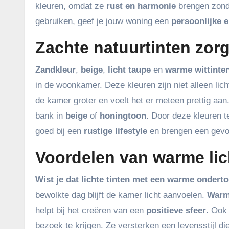
kleuren, omdat ze
rust en harmonie
brengen zonde
gebruiken, geef je jouw woning een
persoonlijke e
Zachte natuurtinten zorg
Zandkleur
,
beige
,
licht taupe
en
warme wittinte
in de woonkamer. Deze kleuren zijn niet alleen li
de kamer groter en voelt het er meteen prettig aa
bank in
beige
of
honingtoon
. Door deze kleuren t
goed bij een
rustige lifestyle
en brengen een gev
Voordelen van warme lic
Wist je dat
lichte tinten met een warme ondert
bewolkte dag blijft de kamer licht aanvoelen.
Warme
helpt bij het creëren van een
positieve sfeer
. Ook
bezoek te krijgen. Ze versterken een levensstijl d