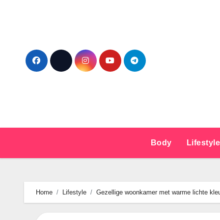
Ga
naar
de
inhoud
Body
Lifestyl
Home
Lifestyle
Gezellige woonkamer met warme lichte kleure