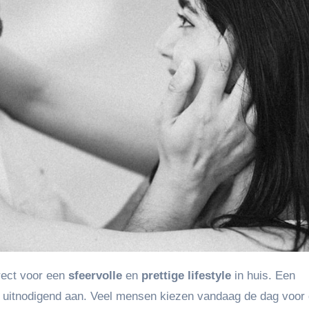
rect voor een
sfeervolle
en
prettige lifestyle
in huis. Een
 uitnodigend aan. Veel mensen kiezen vandaag de dag voor d