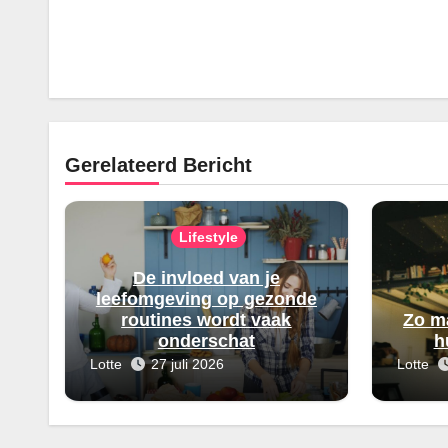
Gerelateerd Bericht
Lifestyle
De invloed van je
leefomgeving op gezonde
routines wordt vaak
Zo m
onderschat
h
Lotte
27 juli 2026
Lotte