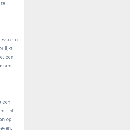
 te
t worden
r lijkt
t een
passen
p een
en. Dit
en op
leven.