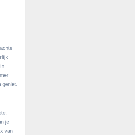
zachte
lijk
in
amer
 geniet.
pte.
un je
ix van