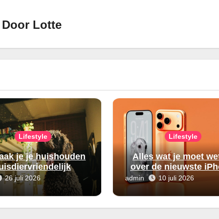
Door
Lotte
Lifestyle
Lifestyle
aak je je huishouden
Alles wat je moet we
uisdiervriendelijk
over de nieuwste iP
26 juli 2026
admin
10 juli 2026