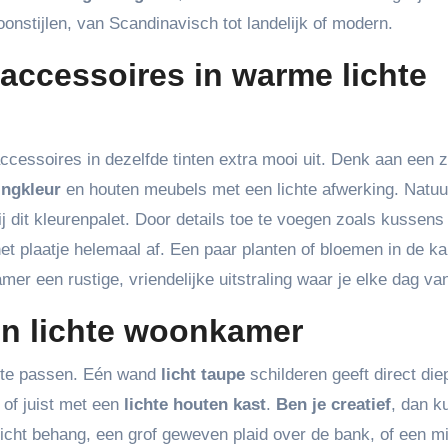
oonstijlen, van Scandinavisch tot landelijk of modern.
accessoires in warme lichte
cessoires in dezelfde tinten extra mooi uit. Denk aan een 
ingkleur
en houten meubels met een lichte afwerking. Natuur
ij dit kleurenpalet. Door details toe te voegen zoals kussens 
het plaatje helemaal af. Een paar planten of bloemen in de k
mer een rustige, vriendelijke uitstraling waar je elke dag van
gen lichte woonkamer
e te passen. Eén wand
licht taupe
schilderen geeft direct die
 of juist met een
lichte houten kast
.
Ben je creatief
, dan k
icht behang, een grof geweven plaid over de bank, of een m