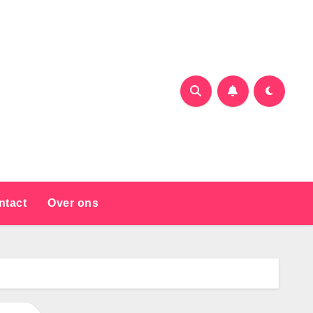
ntact
Over ons