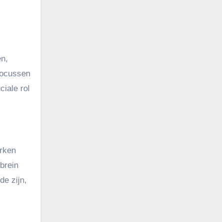
en,
focussen
iale rol
erken
brein
de zijn,