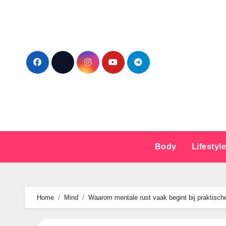
Ga
naar
de
inhoud
Body
Lifestyl
Home
Mind
Waarom mentale rust vaak begint bij praktisch