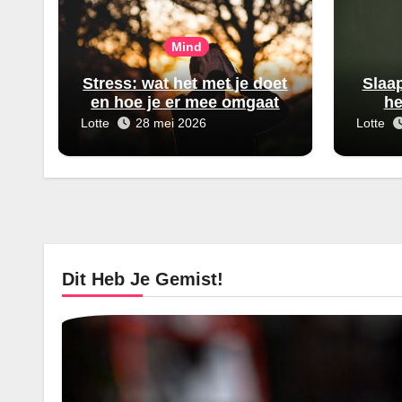
Mind
Stress: wat het met je doet
Slaa
en hoe je er mee omgaat
he
Lotte
28 mei 2026
Lotte
Dit Heb Je Gemist!