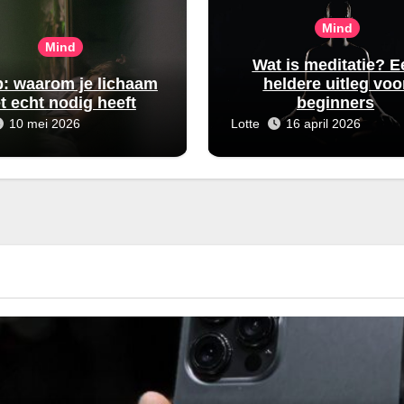
Mind
Mind
Wat is meditatie? E
p: waarom je lichaam
heldere uitleg voo
t echt nodig heeft
beginners
10 mei 2026
Lotte
16 april 2026