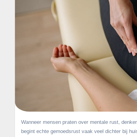
Wanneer mensen praten over mentale rust, denken ze vaak aan yoga, meditatie of een wandeling in het bos. Toch
begint echte gemoedsrust vaak veel dichter bij hui