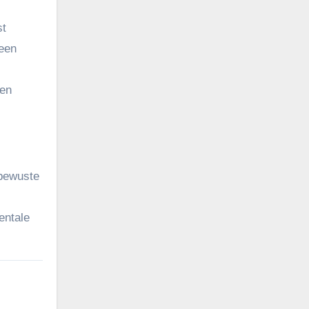
st
een
len
 bewuste
entale