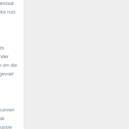
bestaat
jke rust
ts
nder
n om die
 gevoel
 kunnen
lak
cussie