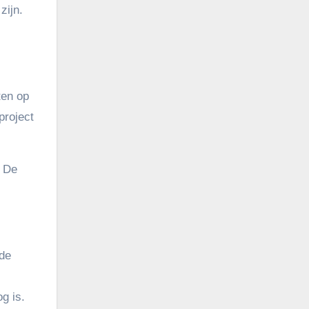
zijn.
ten op
project
. De
 de
g is.