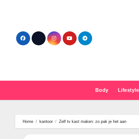
Ga
naar
de
inhoud
Body
Lifestyl
Home
kantoor
Zelf tv kast maken: zo pak je het aan