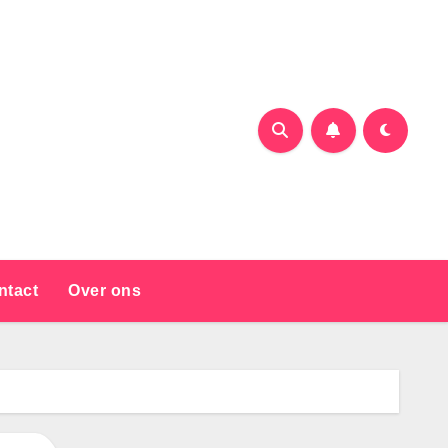
ntact
Over ons