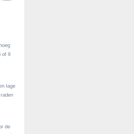
enoeg
 of 9
en lage
 raden
or de