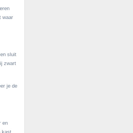
ieren
t waar
en sluit
ij zwart
er je de
r en
n kast