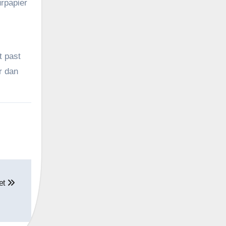
rpapier
t past
r dan
wet