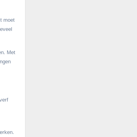
st moet
oeveel
en. Met
ingen
verf
werken.