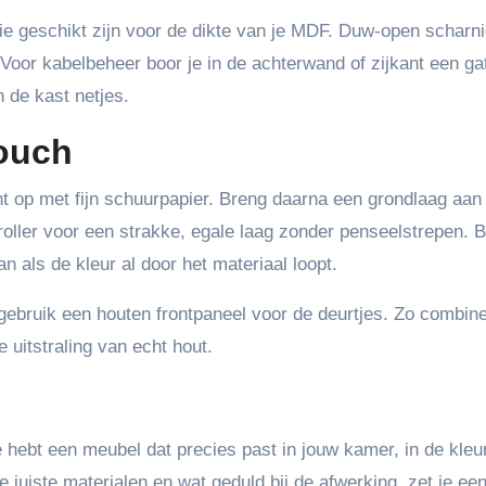
die geschikt zijn voor de dikte van je MDF. Duw-open scharn
oor kabelbeheer boor je in de achterwand of zijkant een ga
 de kast netjes.
touch
ht op met fijn schuurpapier. Breng daarna een grondlaag aan 
oller voor een strakke, egale laag zonder penseelstrepen. B
 als de kleur al door het materiaal loopt.
f gebruik een houten frontpaneel voor de deurtjes. Zo combine
uitstraling van echt hout.
 hebt een meubel dat precies past in jouw kamer, in de kleu
e juiste materialen en wat geduld bij de afwerking, zet je ee