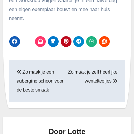
een workshop volgen waarbij je in een halve dag
een eigen exemplaar bouwt en mee naar huis
neemt.
Bericht
Zo maak je een
Zo maak je zelf heerlijke
navigatie
aubergine schoon voor
wentelteefjes
de beste smaak
Door
Lotte