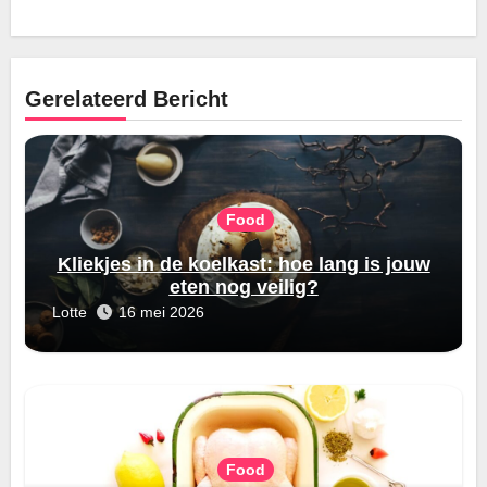
Gerelateerd Bericht
Food
Kliekjes in de koelkast: hoe lang is jouw
eten nog veilig?
Lotte
16 mei 2026
Food