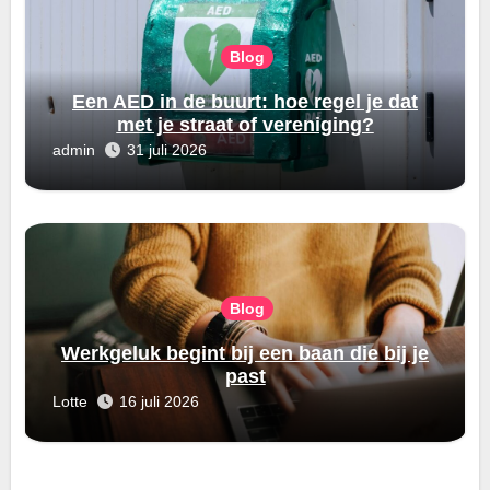
Blog
Een AED in de buurt: hoe regel je dat
met je straat of vereniging?
admin
31 juli 2026
Blog
Werkgeluk begint bij een baan die bij je
past
Lotte
16 juli 2026