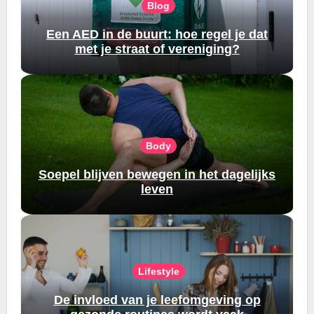
Blog
Een AED in de buurt: hoe regel je dat
met je straat of vereniging?
Body
Soepel blijven bewegen in het dagelijks
leven
Lifestyle
De invloed van je leefomgeving op