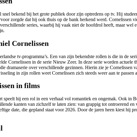
ssen
e ervoor zorgde dat hij ook thuis op de bank herkend werd. Cornelissen
 verschillende series, waarbij hij vaak niet de hoofdrol heeft, maar wel
jn.
iel Cornelissen
andse tv-programma’s. Een van zijn bekendste rollen is die in de seri
elde Cornelissen in de serie Nieuw Zeer. In deze serie worden actuele 
olle dramaserie over verschillende gezinnen. Hierin zie je Cornelissen
seling in zijn rollen weet Cornelissen zich steeds weer aan te passen
ssen in films
Flirt speelt hij een rol in een verhaal vol romantiek en ongemak. Ook in 
illende kanten van zichzelf te laten zien: van grappig tot ontroerend en
ge date, die gepland staat voor 2026. Door de jaren heen kiest hij proje
l