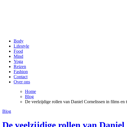
be Happy and Healthy
Voor een stralende lach en een fit gevoel!
Body
Lifestyle
Food
Mind
Yoga
Reizen
Fashion
Contact
Over ons
Home
Blog
De veelzijdige rollen van Daniel Cornelissen in films en
Blog
De veelzijdige rollen van Danie