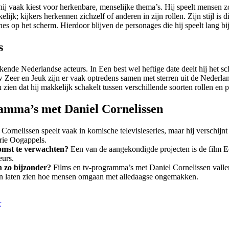
hij vaak kiest voor herkenbare, menselijke thema’s. Hij speelt mensen zo
ijk; kijkers herkennen zichzelf of anderen in zijn rollen. Zijn stijl is
s op het scherm. Hierdoor blijven de personages die hij speelt lang bij
s
ekende Nederlandse acteurs. In Een best wel heftige date deelt hij het
Zeer en Jeuk zijn er vaak optredens samen met sterren uit de Nederla
n zien dat hij makkelijk schakelt tussen verschillende soorten rollen en
ramma’s met Daniel Cornelissen
Cornelissen speelt vaak in komische televisieseries, maar hij verschijn
rie Oogappels.
komst te verwachten?
Een van de aangekondigde projecten is de film Ee
eurs.
 zo bijzonder?
Films en tv-programma’s met Daniel Cornelissen vallen 
ect en laten zien hoe mensen omgaan met alledaagse ongemakken.
r