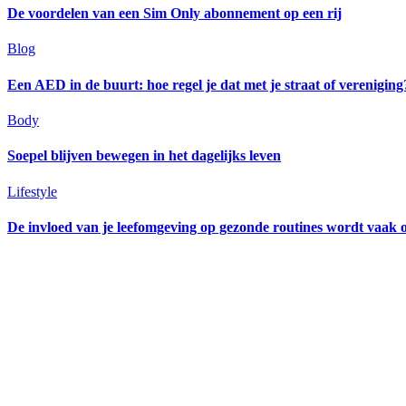
De voordelen van een Sim Only abonnement op een rij
Blog
Een AED in de buurt: hoe regel je dat met je straat of vereniging
Body
Soepel blijven bewegen in het dagelijks leven
Lifestyle
De invloed van je leefomgeving op gezonde routines wordt vaak 