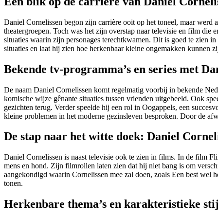
Een blik op de carrière van Daniel Corneli
Daniel Cornelissen begon zijn carrière ooit op het toneel, maar werd al snel bekend bij het grote publiek door zijn optredens op tv. Hij studeerde af aan de toneelschool en speelde jarenlang bij verschillende
theatergroepen. Toch was het zijn overstap naar televisie en film di
situaties waarin zijn personages terechtkwamen. Dit is goed te zien in
situaties en laat hij zien hoe herkenbaar kleine ongemakken kunnen zi
Bekende tv-programma’s en series met Dan
De naam Daniel Cornelissen komt regelmatig voorbij in bekende Nederl
komische wijze gênante situaties tussen vrienden uitgebeeld. Ook spe
gezichten terug. Verder speelde hij een rol in Oogappels, een succesv
kleine problemen in het moderne gezinsleven besproken. Door de afwis
De stap naar het witte doek: Daniel Corneli
Daniel Cornelissen is naast televisie ook te zien in films. In de film 
mens en hond. Zijn filmrollen laten zien dat hij niet bang is om versch
aangekondigd waarin Cornelissen mee zal doen, zoals Een best wel hefti
tonen.
Herkenbare thema’s en karakteristieke stij