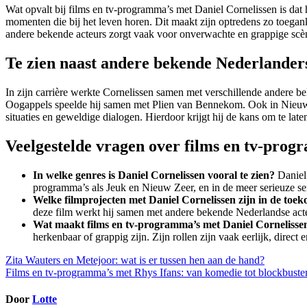
Wat opvalt bij films en tv-programma’s met Daniel Cornelissen is dat 
momenten die bij het leven horen. Dit maakt zijn optredens zo toegankel
andere bekende acteurs zorgt vaak voor onverwachte en grappige scène
Te zien naast andere bekende Nederlander
In zijn carrière werkte Cornelissen samen met verschillende andere b
Oogappels speelde hij samen met Plien van Bennekom. Ook in Nieuw 
situaties en geweldige dialogen. Hierdoor krijgt hij de kans om te late
Veelgestelde vragen over films en tv-prog
In welke genres is Daniel Cornelissen vooral te zien?
Daniel 
programma’s als Jeuk en Nieuw Zeer, en in de meer serieuze se
Welke filmprojecten met Daniel Cornelissen zijn in de toe
deze film werkt hij samen met andere bekende Nederlandse act
Wat maakt films en tv-programma’s met Daniel Cornelissen
herkenbaar of grappig zijn. Zijn rollen zijn vaak eerlijk, dir
Bericht
Zita Wauters en Metejoor: wat is er tussen hen aan de hand?
Films en tv-programma’s met Rhys Ifans: van komedie tot blockbuste
navigatie
Door
Lotte