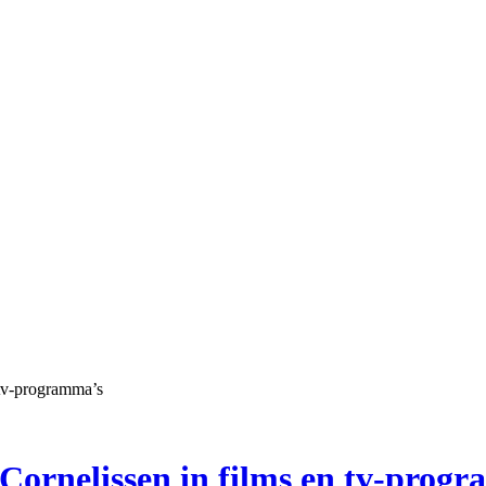
 tv-programma’s
l Cornelissen in films en tv-prog