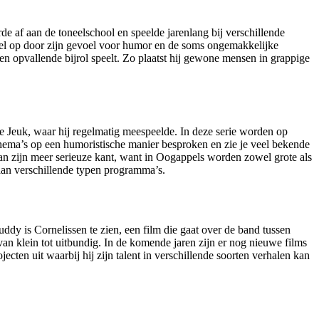
 viel op door zijn gevoel voor humor en de soms ongemakkelijke
 een opvallende bijrol speelt. Zo plaatst hij gewone mensen in grappige
e Jeuk, waar hij regelmatig meespeelde. In deze serie worden op
thema’s op een humoristische manier besproken en zie je veel bekende
 van zijn meer serieuze kant, want in Oogappels worden zowel grote als
 aan verschillende typen programma’s.
Buddy is Cornelissen te zien, een film die gaat over de band tussen
 van klein tot uitbundig. In de komende jaren zijn er nog nieuwe films
cten uit waarbij hij zijn talent in verschillende soorten verhalen kan