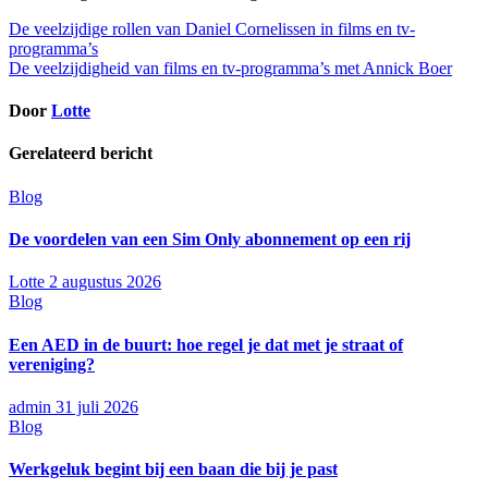
Bericht
De veelzijdige rollen van Daniel Cornelissen in films en tv-
programma’s
navigatie
De veelzijdigheid van films en tv-programma’s met Annick Boer
Door
Lotte
Gerelateerd bericht
Blog
De voordelen van een Sim Only abonnement op een rij
Lotte
2 augustus 2026
Blog
Een AED in de buurt: hoe regel je dat met je straat of
vereniging?
admin
31 juli 2026
Blog
Werkgeluk begint bij een baan die bij je past