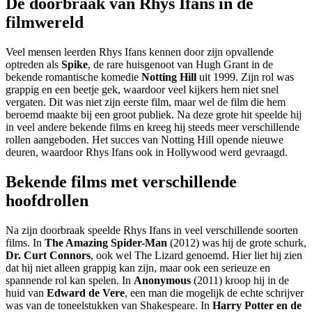
De doorbraak van Rhys Ifans in de
filmwereld
Veel mensen leerden Rhys Ifans kennen door zijn opvallende
optreden als
Spike
, de rare huisgenoot van Hugh Grant in de
bekende romantische komedie
Notting Hill
uit 1999. Zijn rol was
grappig en een beetje gek, waardoor veel kijkers hem niet snel
vergaten. Dit was niet zijn eerste film, maar wel de film die hem
beroemd maakte bij een groot publiek. Na deze grote hit speelde hij
in veel andere bekende films en kreeg hij steeds meer verschillende
rollen aangeboden. Het succes van Notting Hill opende nieuwe
deuren, waardoor Rhys Ifans ook in Hollywood werd gevraagd.
Bekende films met verschillende
hoofdrollen
Na zijn doorbraak speelde Rhys Ifans in veel verschillende soorten
films. In
The Amazing Spider-Man
(2012) was hij de grote schurk,
Dr. Curt Connors
, ook wel The Lizard genoemd. Hier liet hij zien
dat hij niet alleen grappig kan zijn, maar ook een serieuze en
spannende rol kan spelen. In
Anonymous
(2011) kroop hij in de
huid van
Edward de Vere
, een man die mogelijk de echte schrijver
was van de toneelstukken van Shakespeare. In
Harry Potter en de