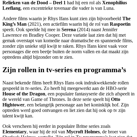
Relieken van de Dood – Deel 1
had hij een rol als
Xenophilius
Leeflang
, een excentrieke tovenaar die vader is van Luna.
Andere films waarin je Rhys Ifans kunt zien zijn bijvoorbeeld
The
King’s Man
(2021), een actiefilm waarin hij de rol van
Raspoetin
speelt. Ook speelde hij mee in
Serena
(2014) naast Jennifer
Lawrence en Bradley Cooper. Deze variatie laat zien dat hij met
gemak overstapt van komedie naar dramatische en spannende films,
zonder zijn unieke stijl kwijt te raken. Rhys Ifans kiest vaak voor
personages die een beetje buiten de norm vallen en dat maakt zijn
optredens altijd bijzonder om te zien.
Zijn rollen in tv-series en programma’s
Naast bekende films heeft Rhys Ifans ook indrukwekkende rollen
gespeeld in tv-series. Zo heeft hij meegewerkt aan de HBO-serie
House of the Dragon
, een populaire fantasyserie die zich afspeelt in
de wereld van Game of Thrones. In deze serie speelt hij
Otto
Hightower
, een belangrijk personage aan het koninklijk hof. Zijn
optreden werd goed ontvangen en liet zien dat hij ook op tv zijn
talent kwijt kan.
Ook verscheen hij eerder in populaire Britse series zoals
Elementary
, waar hij de rol van
Mycroft Holmes
, de broer van