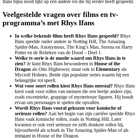
Ifans bijna nooit lijkt op een andere rol die hij eerder heeft gespeeld.
Veelgestelde vragen over films en tv-
programma’s met Rhys Ifans
In welke bekende films heeft Rhys Ifans gespeeld?
Rhys
Ifans speelde onder andere in Notting Hill, The Amazing
Spider-Man, Anonymous, The King’s Man, Serena en Harry
Potter en de Relieken van de Dood – Deel 1.
Welke tv-serie is de moeite waard om Rhys Ifans in te
zien?
Je kunt Rhys Ifans bewonderen in
House of the
Dragon
als Otto Hightower, maar ook in
Elementary
als
Mycroft Holmes. Beide zijn populaire series waarin hij een
belangrijke rol speelt.
Wat voor soort rollen kiest Rhys Ifans meestal?
Rhys Ifans
kiest vaak voor rollen van mensen die een beetje anders zijn,
zoals excentrieke, grappige of mysterieuze figuren. Hij houdt
ervan om personages te spelen die opvallen.
Wordt Rhys Ifans vooral gekozen voor komische of
serieuze rollen?
Aan het begin van zijn carrière speelde Rhys
Ifans vaak komische rollen, zoals in Notting Hill. Later
kwamen er ook veel serieuze en zelfs donkere rollen bij,
bijvoorbeeld als schurk in The Amazing Spider-Man of als
intrigant in House of the Dragon.