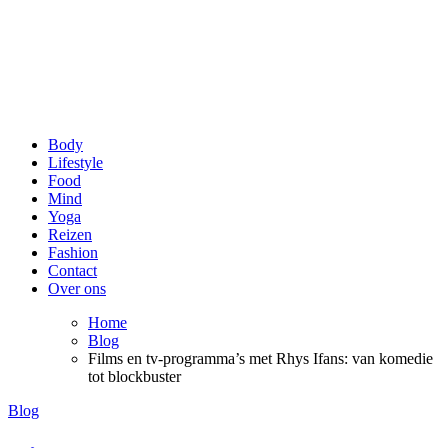
be Happy and Healthy
Voor een stralende lach en een fit gevoel!
Body
Lifestyle
Food
Mind
Yoga
Reizen
Fashion
Contact
Over ons
Home
Blog
Films en tv-programma’s met Rhys Ifans: van komedie
tot blockbuster
Blog