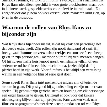
Sherlock Holmes, vertolkt. Zijn rol in Tv-programma’s laat zien dat
Rhys Ifans niet alleen geschikt is voor grote blockbusters, maar ook
in kleinere, sterk gespeelde series voor televisie indruk maakt. Dit
zorgt ervoor dat je hem op veel verschillende manieren kunt zien, op
tv en in de bioscoop.
Waarom de rollen van Rhys Ifans zo
bijzonder zijn
Wat Rhys Ifans bijzonder maakt, is dat hij vaak een personage net
dat beetje extra geeft. Zijn rollen zijn nooit standaard of saai. Hij
brengt vaak
humor
,
onverwachte trekjes
en soms zelfs een beetje
gekte
in zijn personages. Daardoor blijft hij bij veel mensen hangen.
Of hij nu een maffe huisgenoot speelt, een slimme villain of een
serieuzere rol heeft in een historisch drama, je ziet altijd dat hij
plezier heeft in zijn werk. Voor filmfans is het altijd een verrassing
wat hij in een volgende film of serie gaat doen.
Soms speelt Rhys Ifans juist mensen die anders zijn of tegen de
stroom in gaan. Dit past goed bij zijn uitstraling en zijn manier van
spelen. Hij gebruikt zijn gezicht, stem en houding om elk personage
een eigen karakter te geven. Dat zorgt er ook voor dat kijkers
nieuwsgierig blijven naar zijn projecten. Fans zoeken vaak naar
films en tv-programma’s met deze acteur, omdat een rol van Rhys