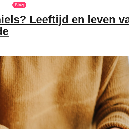
Blog
iels? Leeftijd en leven v
de