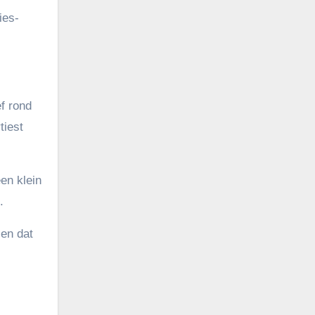
ies-
ef rond
tiest
en klein
.
ien dat