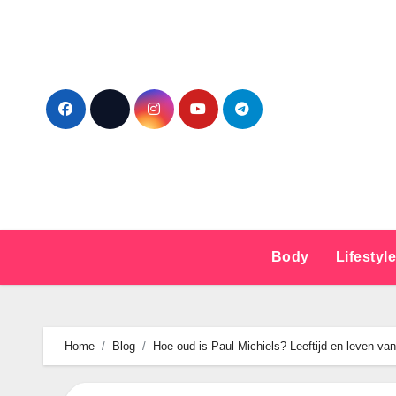
Ga
naar
de
inhoud
Body
Lifestyl
Home
Blog
Hoe oud is Paul Michiels? Leeftijd en leven va