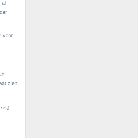
 al
der
e voor
uni
aat zien
vraag