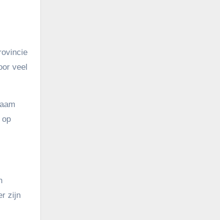
rovincie
oor veel
 naam
 op
n
r zijn