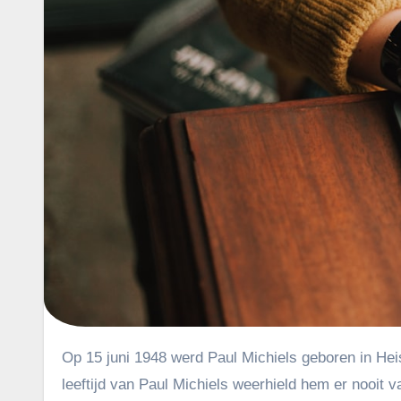
Op 15 juni 1948 werd Paul Michiels geboren in Heist-op-den-Berg. Dat maakt hem anno 2025 rond de 77 jaar oud. De
leeftijd van Paul Michiels weerhield hem er nooit va