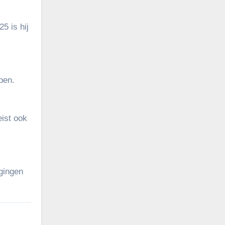
5 is hij
pen.
eist ook
gingen