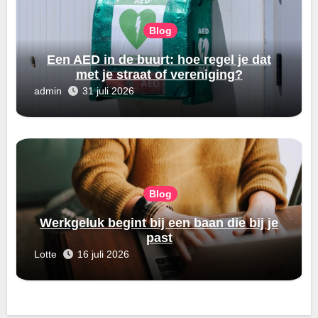
Blog
Een AED in de buurt: hoe regel je dat
met je straat of vereniging?
admin
31 juli 2026
Blog
Werkgeluk begint bij een baan die bij je
past
Lotte
16 juli 2026