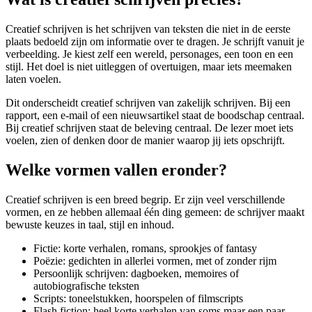
Creatief schrijven is het schrijven van teksten die niet in de eerste
plaats bedoeld zijn om informatie over te dragen. Je schrijft vanuit je
verbeelding. Je kiest zelf een wereld, personages, een toon en een
stijl. Het doel is niet uitleggen of overtuigen, maar iets meemaken
laten voelen.
Dit onderscheidt creatief schrijven van zakelijk schrijven. Bij een
rapport, een e-mail of een nieuwsartikel staat de boodschap centraal.
Bij creatief schrijven staat de beleving centraal. De lezer moet iets
voelen, zien of denken door de manier waarop jij iets opschrijft.
Welke vormen vallen eronder?
Creatief schrijven is een breed begrip. Er zijn veel verschillende
vormen, en ze hebben allemaal één ding gemeen: de schrijver maakt
bewuste keuzes in taal, stijl en inhoud.
Fictie: korte verhalen, romans, sprookjes of fantasy
Poëzie: gedichten in allerlei vormen, met of zonder rijm
Persoonlijk schrijven: dagboeken, memoires of
autobiografische teksten
Scripts: toneelstukken, hoorspelen of filmscripts
Flash fiction: heel korte verhalen van soms maar een paar