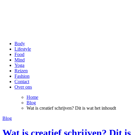
be Happy and Healthy
Voor een stralende lach en een fit gevoel!
Body
Lifestyle
Food
Mind
Yoga
Reizen
Fashion
Contact
Over ons
Home
Blog
Wat is creatief schrijven? Dit is wat het inhoudt
Blog
Wat is creatief schrijven? Dit is