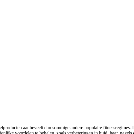
zuivelproducten aanbeveelt dan sommige andere populaire fitnessregimes.
enlijke voordelen te behalen, zoals verbeteringen in huid, haar, nagel