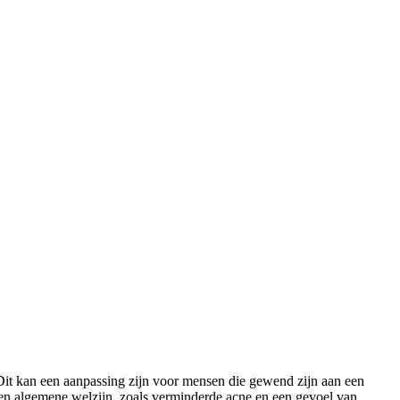
 Dit kan een aanpassing zijn voor mensen die gewend zijn aan een
s en algemene welzijn, zoals verminderde acne en een gevoel van