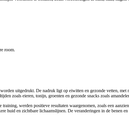
ure room.
s worden uitgedrukt. De nadruk ligt op eiwitten en gezonde vetten, me
jden zoals eieren, tonijn, groenten en gezonde snacks zoals amandele
training, werden positieve resultaten waargenomen, zoals een aanzienli
kkere huid en zichtbare lichaamslijnen. De veranderingen in de benen en b