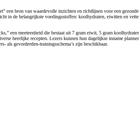
zicht in de belangrijkste voedingsstoffen: koolhydraten, eiwitten en vett
ks,” een meeteenheid die bestaat uit 7 gram eiwit, 5 gram koolhydraten
erse heerlijke recepten. Lezers kunnen hun dagelijkse inname plannen 
rs- als gevorderden-trainingsschema’s zijn beschikbaar.