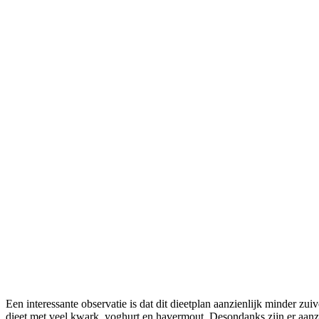
Een interessante observatie is dat dit dieetplan aanzienlijk minder 
dieet met veel kwark, yoghurt en havermout. Desondanks zijn er aanzi