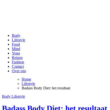
be Happy and Healthy
Voor een stralende lach en een fit gevoel!
Body
Lifestyle
Food
Mind
Yoga
Reizen
Fashion
Contact
Over ons
Home
Lifestyle
Badass Body Diet: het resultaat
Body
Lifestyle
Badass Body Diet: het resultaat