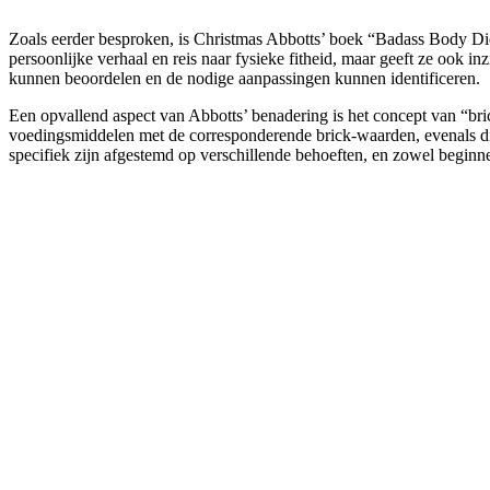
Zoals eerder besproken, is Christmas Abbotts’ boek “Badass Body Diet” een bron van waardevolle inzichten en richtlijnen voor een gezonde levensstijl en voedingspatroon. In dit boek deelt ze niet alleen haar
persoonlijke verhaal en reis naar fysieke fitheid, maar geeft ze ook in
kunnen beoordelen en de nodige aanpassingen kunnen identificeren.
Een opvallend aspect van Abbotts’ benadering is het concept van “bric
voedingsmiddelen met de corresponderende brick-waarden, evenals div
specifiek zijn afgestemd op verschillende behoeften, en zowel beginne