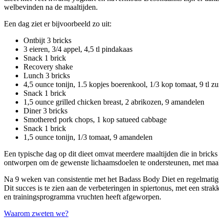
welbevinden na de maaltijden.
Een dag ziet er bijvoorbeeld zo uit:
Ontbijt 3 bricks
3 eieren, 3/4 appel, 4,5 tl pindakaas
Snack 1 brick
Recovery shake
Lunch 3 bricks
4,5 ounce tonijn, 1.5 kopjes boerenkool, 1/3 kop tomaat, 9 tl z
Snack 1 brick
1,5 ounce grilled chicken breast, 2 abrikozen, 9 amandelen
Diner 3 bricks
Smothered pork chops, 1 kop satueed cabbage
Snack 1 brick
1,5 ounce tonijn, 1/3 tomaat, 9 amandelen
Een typische dag op dit dieet omvat meerdere maaltijden die in brick
ontworpen om de gewenste lichaamsdoelen te ondersteunen, met maalti
Na 9 weken van consistentie met het Badass Body Diet en regelmatige 
Dit succes is te zien aan de verbeteringen in spiertonus, met een stra
en trainingsprogramma vruchten heeft afgeworpen.
Bericht
Waarom zweten we?