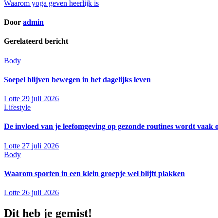
Waarom yoga geven heerlijk is
navigatie
Door
admin
Gerelateerd bericht
Body
Soepel blijven bewegen in het dagelijks leven
Lotte
29 juli 2026
Lifestyle
De invloed van je leefomgeving op gezonde routines wordt vaak 
Lotte
27 juli 2026
Body
Waarom sporten in een klein groepje wel blijft plakken
Lotte
26 juli 2026
Dit heb je gemist!