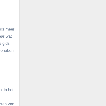
aar wat
e gids
ebruiken
l in het
k
oten van