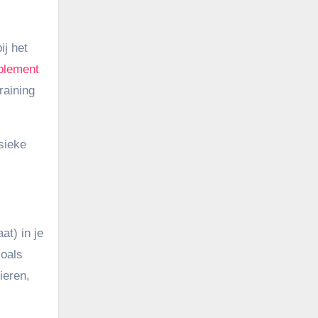
ij het
plement
raining
sieke
at) in je
zoals
ieren,