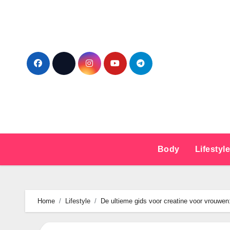
Ga
naar
de
inhoud
Body
Lifestyl
Home
Lifestyle
De ultieme gids voor creatine voor vrouwe