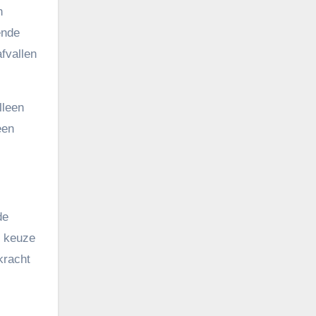
n
ende
afvallen
lleen
een
de
e keuze
kracht