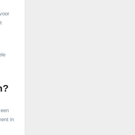
 voor
t
ele
n?
 een
ment in