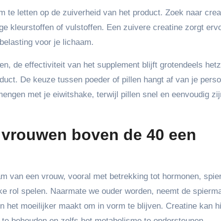
m te letten op de zuiverheid van het product. Zoek naar crea
e kleurstoffen of vulstoffen. Een zuivere creatine zorgt erv
belasting voor je lichaam.
en, de effectiviteit van het supplement blijft grotendeels hetz
duct. De keuze tussen poeder of pillen hangt af van je perso
engen met je eiwitshake, terwijl pillen snel en eenvoudig zi
r vrouwen boven de 40 een
haam van een vrouw, vooral met betrekking tot hormonen, spi
rijke rol spelen. Naarmate we ouder worden, neemt de spierm
n het moeilijker maakt om in vorm te blijven. Creatine kan hi
a te behouden en zelfs het metabolisme te ondersteunen.