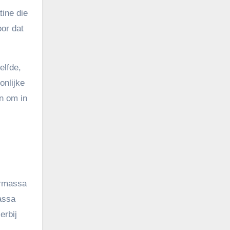
tine die
oor dat
elfde,
onlijke
jn om in
ermassa
assa
erbij