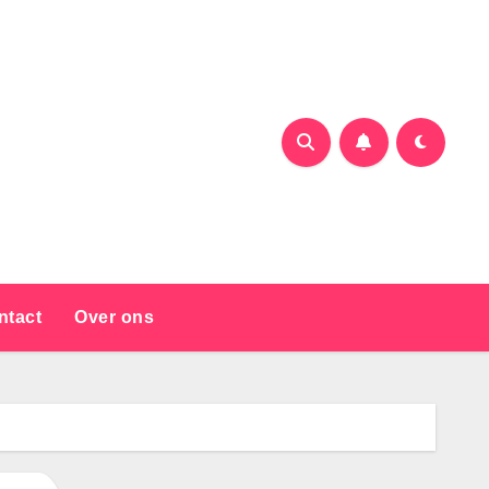
ntact
Over ons