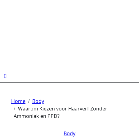
Ga
naar
de
inhoud
Home
Body
Waarom Kiezen voor Haarverf Zonder
Ammoniak en PPD?
Body