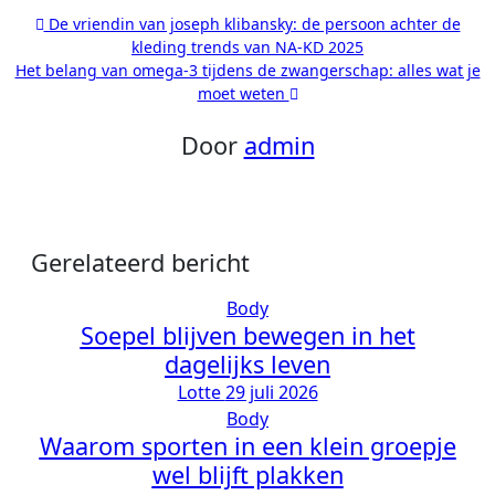
Bericht
De vriendin van joseph klibansky: de persoon achter de
kleding trends van NA-KD 2025
navigatie
Het belang van omega-3 tijdens de zwangerschap: alles wat je
moet weten
Door
admin
Gerelateerd bericht
Body
Soepel blijven bewegen in het
dagelijks leven
Lotte
29 juli 2026
Body
Waarom sporten in een klein groepje
wel blijft plakken