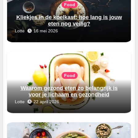
Food
Kliekjes in de koelkast: hoe lang is jouw
eten nog veilig?
Lotte
16 mei 2026
Food
Waarom gezond eten zo belangrijk is
voor je lichaam en gezondheid
Lotte
22 april 2026