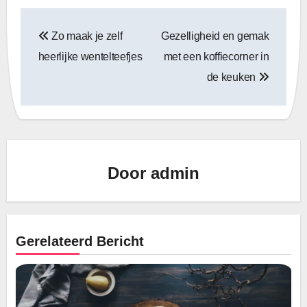
Bericht
Zo maak je zelf
Gezelligheid en gemak
navigatie
heerlijke wentelteefjes
met een koffiecorner in
de keuken
Door
admin
Gerelateerd Bericht