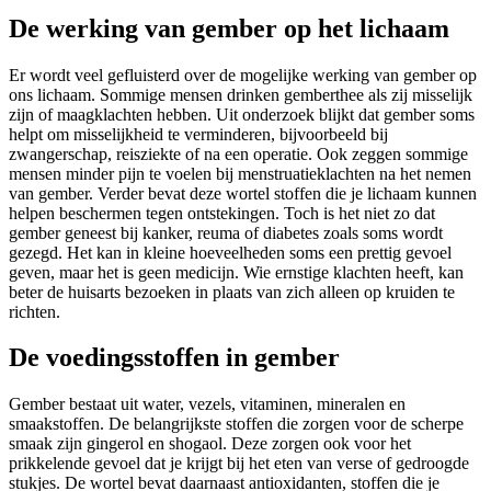
De werking van gember op het lichaam
Er wordt veel gefluisterd over de mogelijke werking van gember op
ons lichaam. Sommige mensen drinken gemberthee als zij misselijk
zijn of maagklachten hebben. Uit onderzoek blijkt dat gember soms
helpt om misselijkheid te verminderen, bijvoorbeeld bij
zwangerschap, reisziekte of na een operatie. Ook zeggen sommige
mensen minder pijn te voelen bij menstruatieklachten na het nemen
van gember. Verder bevat deze wortel stoffen die je lichaam kunnen
helpen beschermen tegen ontstekingen. Toch is het niet zo dat
gember geneest bij kanker, reuma of diabetes zoals soms wordt
gezegd. Het kan in kleine hoeveelheden soms een prettig gevoel
geven, maar het is geen medicijn. Wie ernstige klachten heeft, kan
beter de huisarts bezoeken in plaats van zich alleen op kruiden te
richten.
De voedingsstoffen in gember
Gember bestaat uit water, vezels, vitaminen, mineralen en
smaakstoffen. De belangrijkste stoffen die zorgen voor de scherpe
smaak zijn gingerol en shogaol. Deze zorgen ook voor het
prikkelende gevoel dat je krijgt bij het eten van verse of gedroogde
stukjes. De wortel bevat daarnaast antioxidanten, stoffen die je