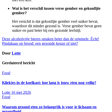
Wat is het verschil tussen verse gember en gekonfijte
gember?
Het verschil is dat gekonfijte gember veel suiker bevat,
waardoor dit minder gezond is. Verse gember bevat geen
suiker en past beter bij een gezonde leefstijl.
Bericht
Deze alcoholvrije bieren smaken beter dan de originele. Écht!
Pindakaas op brood: een gezonde keuze of niet?
navigatie
Door
Lotte
Gerelateerd bericht
Food
Kliekjes in de koelkast: hoe lang is jouw eten nog veilig?
Lotte
16 mei 2026
Food
Waarom gezond eten zo belangrijk is voor je lichaam en
gezondheid