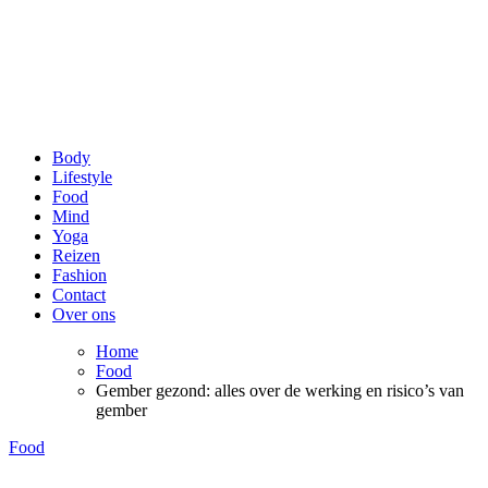
be Happy and Healthy
Voor een stralende lach en een fit gevoel!
Body
Lifestyle
Food
Mind
Yoga
Reizen
Fashion
Contact
Over ons
Home
Food
Gember gezond: alles over de werking en risico’s van
gember
Food