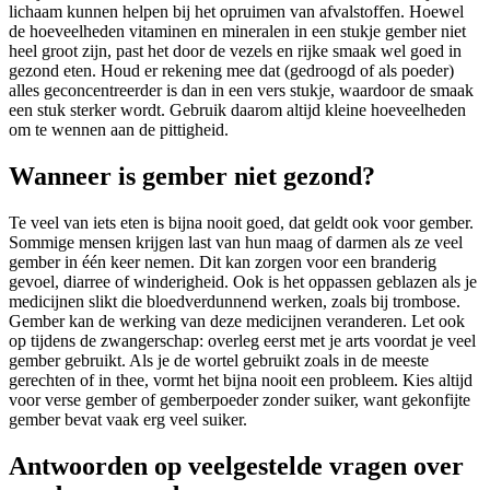
lichaam kunnen helpen bij het opruimen van afvalstoffen. Hoewel
de hoeveelheden vitaminen en mineralen in een stukje gember niet
heel groot zijn, past het door de vezels en rijke smaak wel goed in
gezond eten. Houd er rekening mee dat (gedroogd of als poeder)
alles geconcentreerder is dan in een vers stukje, waardoor de smaak
een stuk sterker wordt. Gebruik daarom altijd kleine hoeveelheden
om te wennen aan de pittigheid.
Wanneer is gember niet gezond?
Te veel van iets eten is bijna nooit goed, dat geldt ook voor gember.
Sommige mensen krijgen last van hun maag of darmen als ze veel
gember in één keer nemen. Dit kan zorgen voor een branderig
gevoel, diarree of winderigheid. Ook is het oppassen geblazen als je
medicijnen slikt die bloedverdunnend werken, zoals bij trombose.
Gember kan de werking van deze medicijnen veranderen. Let ook
op tijdens de zwangerschap: overleg eerst met je arts voordat je veel
gember gebruikt. Als je de wortel gebruikt zoals in de meeste
gerechten of in thee, vormt het bijna nooit een probleem. Kies altijd
voor verse gember of gemberpoeder zonder suiker, want gekonfijte
gember bevat vaak erg veel suiker.
Antwoorden op veelgestelde vragen over