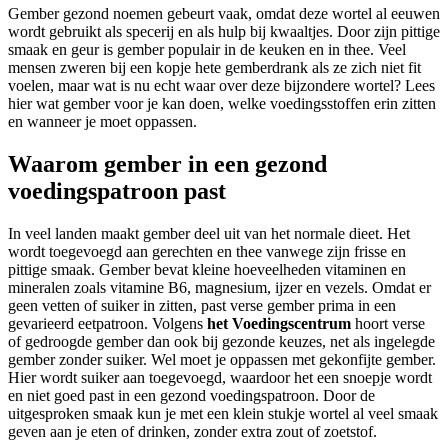
Gember gezond noemen gebeurt vaak, omdat deze wortel al eeuwen
wordt gebruikt als specerij en als hulp bij kwaaltjes. Door zijn pittige
smaak en geur is gember populair in de keuken en in thee. Veel
mensen zweren bij een kopje hete gemberdrank als ze zich niet fit
voelen, maar wat is nu echt waar over deze bijzondere wortel? Lees
hier wat gember voor je kan doen, welke voedingsstoffen erin zitten
en wanneer je moet oppassen.
Waarom gember in een gezond
voedingspatroon past
In veel landen maakt gember deel uit van het normale dieet. Het
wordt toegevoegd aan gerechten en thee vanwege zijn frisse en
pittige smaak. Gember bevat kleine hoeveelheden vitaminen en
mineralen zoals vitamine B6, magnesium, ijzer en vezels. Omdat er
geen vetten of suiker in zitten, past verse gember prima in een
gevarieerd eetpatroon. Volgens
het Voedingscentrum
hoort verse
of gedroogde gember dan ook bij gezonde keuzes, net als ingelegde
gember zonder suiker. Wel moet je oppassen met gekonfijte gember.
Hier wordt suiker aan toegevoegd, waardoor het een snoepje wordt
en niet goed past in een gezond voedingspatroon. Door de
uitgesproken smaak kun je met een klein stukje wortel al veel smaak
geven aan je eten of drinken, zonder extra zout of zoetstof.